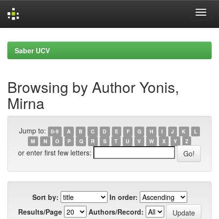
Skip
navigation
Saber UCV
Browsing by Author Yonis,
Mirna
Jump to:
0-9
A
B
C
D
E
F
G
H
I
J
K
L
M
N
O
P
Q
R
S
T
U
V
W
X
Y
Z
or enter first few letters:
Sort by:
In order:
Results/Page
Authors/Record: