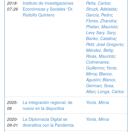
2018-
Instituto de Investigaciones
Peña, Carlos
;
07-26
Económicas y Sociales “Dr.
Struck, Adelaida
;
Rodolfo Quintero
García, Pedro
;
Flores, Zhandra
;
Phelan, Mauricio
;
Levy Sary, Sary
;
Banko, Catalina
;
Petit, José Gregorio
;
Méndez, Betty
;
Rivas, Mauricio
;
Colmenares,
Guillermo
;
Yonis,
Mirna
;
Blanco,
Agustín
;
Blanco,
German
;
Sosa,
Allan
;
Longa, Carlos
2005-
La integración regional: de
Yonis, Mirna
06
nuevo en la disyuntiva
2020-
La Diplomacia Digital se
Yonis, Mirna
09-01
diversifica con la Pandemia.