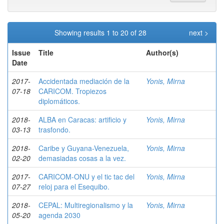
Showing results 1 to 20 of 28
next >
Issue
Title
Author(s)
Date
2017-
Accidentada mediación de la
Yonis, Mirna
07-18
CARICOM. Tropiezos
diplomáticos.
2018-
ALBA en Caracas: artificio y
Yonis, Mirna
03-13
trasfondo.
2018-
Caribe y Guyana-Venezuela,
Yonis, Mirna
02-20
demasiadas cosas a la vez.
2017-
CARICOM-ONU y el tic tac del
Yonis, Mirna
07-27
reloj para el Esequibo.
2018-
CEPAL: Multiregionalismo y la
Yonis, Mirna
05-20
agenda 2030