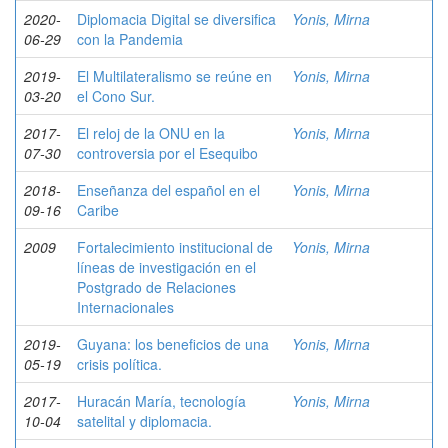
2020-
Diplomacia Digital se diversifica
Yonis, Mirna
06-29
con la Pandemia
2019-
El Multilateralismo se reúne en
Yonis, Mirna
03-20
el Cono Sur.
2017-
El reloj de la ONU en la
Yonis, Mirna
07-30
controversia por el Esequibo
2018-
Enseñanza del español en el
Yonis, Mirna
09-16
Caribe
2009
Fortalecimiento institucional de
Yonis, Mirna
líneas de investigación en el
Postgrado de Relaciones
Internacionales
2019-
Guyana: los beneficios de una
Yonis, Mirna
05-19
crisis política.
2017-
Huracán María, tecnología
Yonis, Mirna
10-04
satelital y diplomacia.