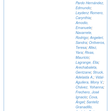
Pardo Hernández,
Edmundo
;
Leydenz Romero,
Carynthia
;
Amodio,
Emanuele
;
Navarrete,
Rodrigo
;
Angeleri,
Sandra
;
Ontiveros,
Teresa
;
Altez,
Yara
;
Rivas,
Mauricio
;
Lagrange, Elia
;
Arechabaleta,
Gentzane
;
Struck,
Adelaida A.
;
Vidal-
Aguilera, Mony V.
;
Chávez, Yohanna
;
Frechero, José
Ignacio
;
Cova,
Ángel
;
Santeliz
Granadillo,