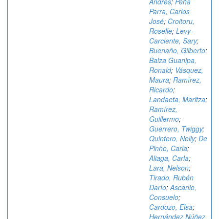
Andrés
;
Peña
Parra, Carlos
José
;
Croitoru,
Roselle
;
Levy-
Carciente, Sary
;
Buenaño, Gilberto
;
Balza Guanipa,
Ronald
;
Vásquez,
Maura
;
Ramírez,
Ricardo
;
Landaeta, Maritza
;
Ramírez,
Guillermo
;
Guerrero, Twiggy
;
Quintero, Nelly
;
De
Pinho, Carla
;
Aliaga, Carla
;
Lara, Nelson
;
Tirado, Rubén
Darío
;
Ascanio,
Consuelo
;
Cardozo, Elsa
;
Hernández Núñez,