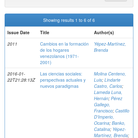
Showing results 1 to 6 of 6
Issue Date
Title
Author(s)
2011
Cambios en la formación
Yépez-Martínez,
de los hogares
Brenda
venezolanos (1971-
2001)
2016-01-
Las ciencias sociales:
Molina Centeno,
22T21:28:13Z
perspectivas actuales y
Luis
;
Lindarte
nuevos paradigmas
Castro, Carlos
;
Lameda Luna,
Hernán
;
Pérez
Gallego,
Francisco
;
Castillo
D'Imperio,
Ocarina
;
Banko,
Catalina
;
Yépez-
Martínez, Brenda
;