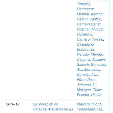
Yepsaly
;
Rodríguez
Mirabal, adelina
;
Galeno Castillo,
Carmen Lucía
;
Guzmán Mirabal,
Guillermo
;
Camero, Ysrrael
;
Castellano
Bohórquez,
Hercilio
;
Méndez
Cegarra, Absalón
;
Salcedo Gonzalez,
Ana Mercedes
;
Carosio, Alba
;
Pérez Daza,
Johanna J.
;
Maingon, Thais
;
Briceño, Héctor
2018-12
La población de
Marrero, Gloria
;
Caracas: 450 años de su
Yépez-Martínez,