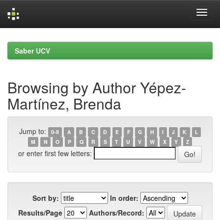
Skip
navigation
Saber UCV
Browsing by Author Yépez-
Martínez, Brenda
Jump to:
0-9
A
B
C
D
E
F
G
H
I
J
K
L
M
N
O
P
Q
R
S
T
U
V
W
X
Y
Z
or enter first few letters:
Sort by:
In order:
Results/Page
Authors/Record: