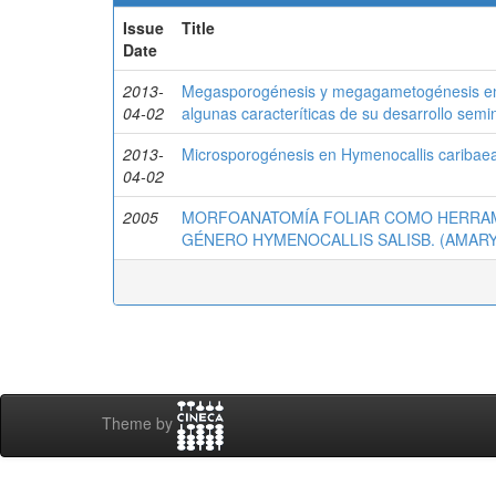
Issue
Title
Date
2013-
Megasporogénesis y megagametogénesis en H
04-02
algunas caracteríticas de su desarrollo semi
2013-
Microsporogénesis en Hymenocallis caribaea
04-02
2005
MORFOANATOMÍA FOLIAR COMO HERRAMI
GÉNERO HYMENOCALLIS SALISB. (AMAR
Theme by