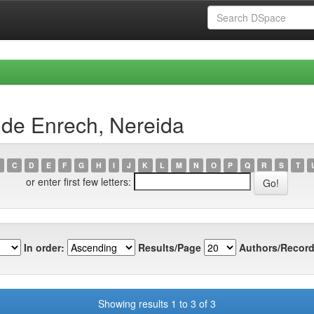
 de Enrech, Nereida
C
D
E
F
G
H
I
J
K
L
M
N
O
P
Q
R
S
T
or enter first few letters:
In order:
Results/Page
Authors/Record
Showing results 1 to 3 of 3