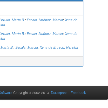
rrutia, María B.
;
Escala Jiménez, Marcia
;
Xena de
eida
rrutia, María B.
;
Escala Jiménez, Marcia
;
Xena de
eida
María B.
;
Escala, Marcia
;
Xena de Enrech, Nereida
oftware
Copyright © 2002-2013
Duraspace
-
Feedback