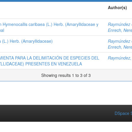
Author(s)
ymenocallis caribaea (L.) Herb. (Amaryllidaceae y
Raymúndez U
nal
Enrech, Ner
 (L.) Herb. (Amaryllidaceae)
Raymúndez U
Enrech, Ner
ENTA PARA LA DELIMITACIÓN DE ESPECIES DEL
Raymúndez, 
YLLIDACEAE) PRESENTES EN VENEZUELA
Showing results 1 to 3 of 3
DSpace S