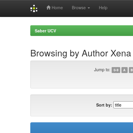
Home
Browse
Help
Skip
navigation
Saber UCV
Browsing by Author Xena
Jump to:
0-9
A
B
Sort by: