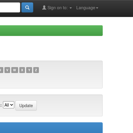
Sign on to:
Language
U
V
W
X
Y
Z
: