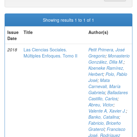
Showing results 1 to 1 of 1
Issue
Title
Author(s)
Date
2018
Las Ciencias Sociales.
Petit Primera, José
Múltiples Enfoques. Tomo II
Gregorio
;
Monasterio
González, Dilia M.
;
Koeneke Ramírez,
Herbert
;
Polo, Pablo
José
;
Mata
Carnevali, María
Gabriela
;
Balladares
Castillo, Carlos
;
Abreu, Victor
;
Valente A, Xavier J.
;
Banko, Catalina
;
Fabricio, Briceño
Graterol
;
Francisco
José, Rodríguez