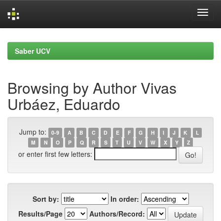
Skip
navigation
Saber UCV
Browsing by Author Vivas
Urbáez, Eduardo
Jump to:
0-9
A
B
C
D
E
F
G
H
I
J
K
L
M
N
O
P
Q
R
S
T
U
V
W
X
Y
Z
or enter first few letters:
Sort by:
In order:
Results/Page
Authors/Record: