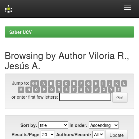
Skip
navigation
Saber UCV
Browsing by Author Viloria R.,
Jesús A.
Jump to:
0-9
A
B
C
D
E
F
G
H
I
J
K
L
M
N
O
P
Q
R
S
T
U
V
W
X
Y
Z
or enter first few letters:
Sort by:
In order:
Results/Page
Authors/Record: