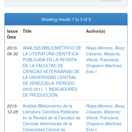
Showing results 1 to 3 of 3
Issue
Title
Author(s)
Date
2013-
ANÁLISIS BIBLIOMÉTRICO DE
Rojas-Moreno, Bexy
;
06-30
LA LITERATURA CIENTÍFICA
Cásares, Marjorie
;
PUBLICADA EN LA REVISTA
Viloria, Francisca
;
DE LA FACULTAD DE
Chaparro-Martínez,
CIENCIAS VETERINARIAS DE
Exio I.
LA UNIVERSIDAD CENTRAL
DE VENEZUELA. PERÍODO
2002-2011. I. INDICADORES
DE PRODUCCIÓN
2013-
Análisis Bibliométrico de la
Rojas-Moreno, Bexy
;
12-05
Literatura Científica Publicada
Cásares, Marjorie
;
en la Revista de la Facultad de
Viloria, Francisca
;
Ciencias Veterinarias de la
Chaparro-Martínez,
Universidad Central de
Exio I.