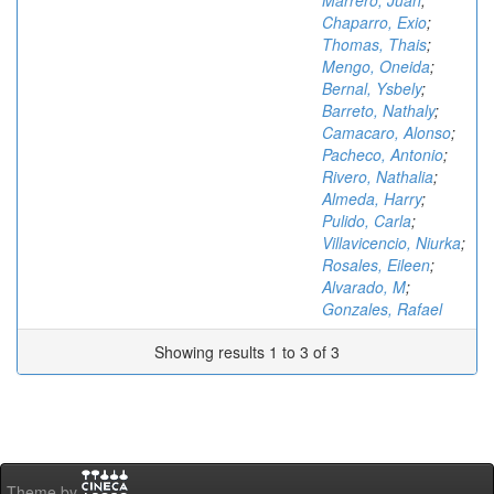
Marrero, Juan
;
Chaparro, Exio
;
Thomas, Thais
;
Mengo, Oneida
;
Bernal, Ysbely
;
Barreto, Nathaly
;
Camacaro, Alonso
;
Pacheco, Antonio
;
Rivero, Nathalia
;
Almeda, Harry
;
Pulido, Carla
;
Villavicencio, Niurka
;
Rosales, Eileen
;
Alvarado, M
;
Gonzales, Rafael
Showing results 1 to 3 of 3
Theme by