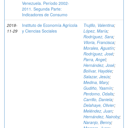
Venezuela. Período 2002-
2011. Segunda Parte:
Indicadores de Consumo
2018-
Instituto de Economía Agrícola
Trujillo, Valentina
;
11-29
y Ciencias Sociales
López, María
;
Rodríguez, Sara
;
Viloria, Francisca
;
Morales, Agustín
;
Rodríguez, José
;
Parra, Angel
;
Hernández, José
;
Bolívar, Haydée
;
Salazar, Jesús
;
Medina, Mary
;
Gudiño, Yasmín
;
Perdomo, Odalis
;
Carrillo, Daniela
;
Delahaye, Olivier
;
Meléndez, Juan
;
Hernández, Nairoby
;
Naranjo, Benny
;