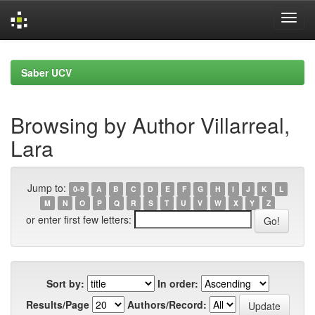
Skip
navigation
Saber UCV
Browsing by Author Villarreal,
Lara
Jump to:
0-9
A
B
C
D
E
F
G
H
I
J
K
L
M
N
O
P
Q
R
S
T
U
V
W
X
Y
Z
or enter first few letters:
Sort by:
In order:
Results/Page
Authors/Record: