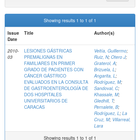
Showing results 1 to 1 of 1
Issue
Title
Author(s)
Date
2010-
LESIONES GÁSTRICAS
Veitía, Guillermo
;
03
PREMALIGNAS EN
Ruiz, N
;
Otero J
;
FAMILIARES EN PRIMER
Graterol, A
;
GRADO DE PACIENTES CON
Brizuela, L
;
CÁNCER GÁSTRICO
Angarita, L
;
EVALUADOS EN LA CONSULTA
Rodríguez, M
;
DE GASTROENTEROLOGÍA DE
Sandoval, C
;
DOS HOSPITALES
Khassale, M
;
UNIVERSITARIOS DE
Gledhill, T
;
CARACAS
Pernalete, B
;
Rodríguez, L
;
La
Cruz, M
;
Villarreal,
Lara
Showing results 1 to 1 of 1