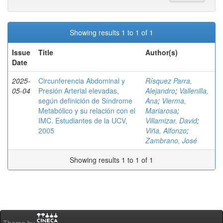
Showing results 1 to 1 of 1
Issue
Title
Author(s)
Date
2025-
Circunferencia Abdominal y
Rísquez Parra,
05-04
Presión Arterial elevadas,
Alejandro
;
Vallenilla,
según definición de Síndrome
Ana
;
Vierma,
Metabólico y su relación con el
Mariarosa
;
IMC. Estudiantes de la UCV,
Villamizar, David
;
2005
Viña, Alfonzo
;
Zambrano, José
Showing results 1 to 1 of 1