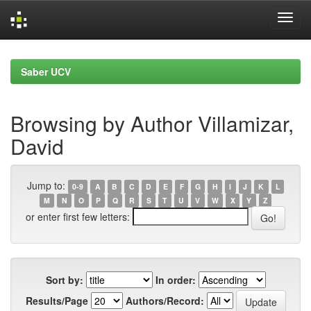
Skip
navigation
Saber UCV
Browsing by Author Villamizar,
David
Jump to:
0-9
A
B
C
D
E
F
G
H
I
J
K
L
M
N
O
P
Q
R
S
T
U
V
W
X
Y
Z
or enter first few letters:
Sort by:
In order:
Results/Page
Authors/Record: