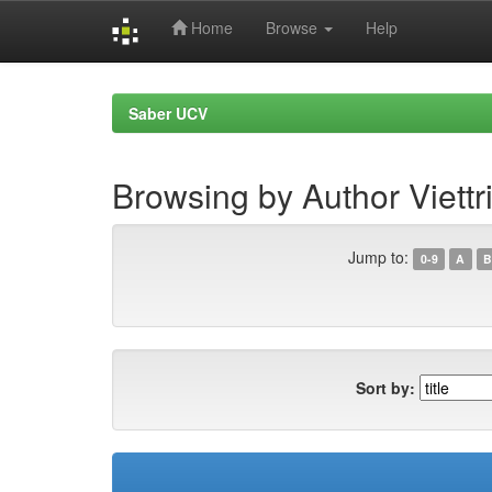
Home
Browse
Help
Skip
navigation
Saber UCV
Browsing by Author Viettr
Jump to:
0-9
A
B
Sort by: