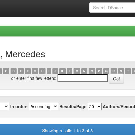
i, Mercedes
C
D
E
F
G
H
I
J
K
L
M
N
O
P
Q
R
S
T
or enter first few letters:
In order:
Results/Page
Authors/Record
Showing results 1 to 3 of 3