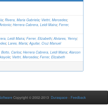
la
;
Rivera, Maria Gabriela
;
Viettri, Mercedes
;
Antonio
;
Herrera Cabrera, Leidi Maira
;
Ferrer,
era, Leidi Maira
;
Ferrer, Elizabeth
;
Alviares, Yenny
;
edes
;
Lares, Maria
;
Aguilar, Cruz Manuel
;
Botto, Carlos
;
Herrera Cabrera, Leidi Maira
;
Alarcon
kisyole
;
Viettri, Mercedes
;
Ferrer, Elizabeth
oftware
Copyright © 2002-2013
Duraspace
-
Feedback