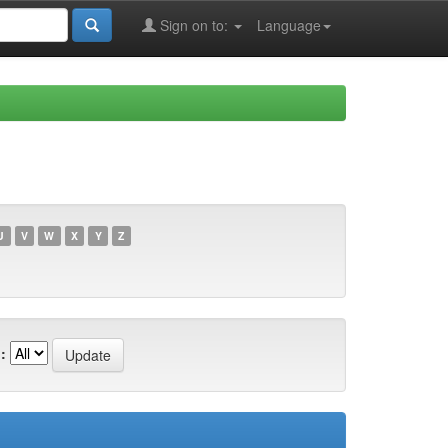
Sign on to:
Language
U
V
W
X
Y
Z
: