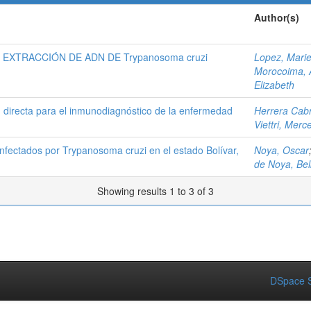
Author(s)
XTRACCIÓN DE ADN DE Trypanosoma cruzi
Lopez, Marie
Morocoima, 
Elizabeth
n directa para el inmunodiagnóstico de la enfermedad
Herrera Cabr
Viettri, Merc
infectados por Trypanosoma cruzi en el estado Bolívar,
Noya, Oscar
de Noya, Bel
Showing results 1 to 3 of 3
DSpace S