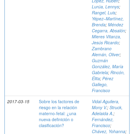
López, Rubén
;
Lurúa, Lennys
;
Rangel, Luis
;
Yépez–Martínez,
Brenda
;
Méndez
Cegarra, Absalón
;
Mieres Vitanza,
Jesús Ricardo
;
Zambrano
Alemán, Oliver
;
Guzmán
González, María
Gabriela
;
Rincón,
Élita
;
Pérez
Gallego,
Francisco
2017-03-15
Sobre los factores de
Vidal-Aguilera,
riesgo en la relación
Mony V.
;
Struck,
materno-fetal: ¿una
Adelaida A.
;
nueva definición o
Fernández,
clasificación?
Francisco
;
Chávez, Yohanna
;