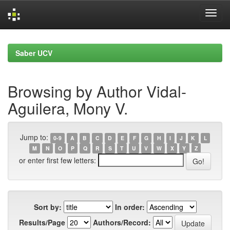
Skip
navigation
Saber UCV
Browsing by Author Vidal-
Aguilera, Mony V.
Jump to:
0-9
A
B
C
D
E
F
G
H
I
J
K
L
M
N
O
P
Q
R
S
T
U
V
W
X
Y
Z
or enter first few letters:
Sort by:
In order:
Results/Page
Authors/Record: