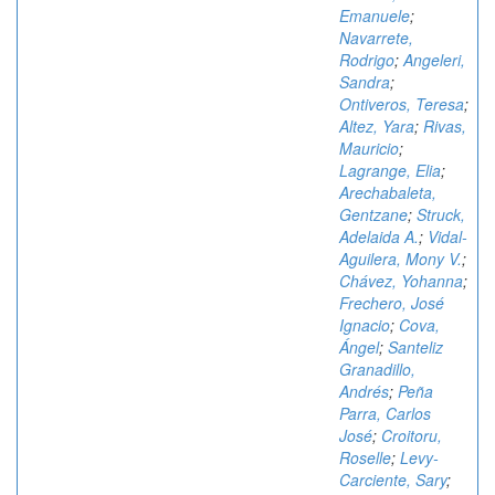
Emanuele
;
Navarrete,
Rodrigo
;
Angeleri,
Sandra
;
Ontiveros, Teresa
;
Altez, Yara
;
Rivas,
Mauricio
;
Lagrange, Elia
;
Arechabaleta,
Gentzane
;
Struck,
Adelaida A.
;
Vidal-
Aguilera, Mony V.
;
Chávez, Yohanna
;
Frechero, José
Ignacio
;
Cova,
Ángel
;
Santeliz
Granadillo,
Andrés
;
Peña
Parra, Carlos
José
;
Croitoru,
Roselle
;
Levy-
Carciente, Sary
;