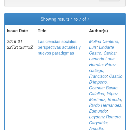
Showing results 1 to 7 of 7
Issue Date
Title
Author(s)
2016-01-
Las ciencias sociales:
Molina Centeno,
22T21:28:13Z
perspectivas actuales y
Luis
;
Lindarte
nuevos paradigmas
Castro, Carlos
;
Lameda Luna,
Hernán
;
Pérez
Gallego,
Francisco
;
Castillo
D'Imperio,
Ocarina
;
Banko,
Catalina
;
Yépez-
Martínez, Brenda
;
Pardo Hernández,
Edmundo
;
Leydenz Romero,
Carynthia
;
Amodio,