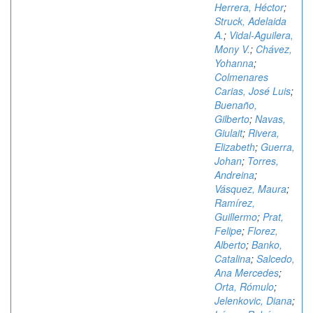
Herrera, Héctor
;
Struck, Adelaida
A.
;
Vidal-Aguilera,
Mony V.
;
Chávez,
Yohanna
;
Colmenares
Carias, José Luis
;
Buenaño,
Gilberto
;
Navas,
Giulait
;
Rivera,
Elizabeth
;
Guerra,
Johan
;
Torres,
Andreina
;
Vásquez, Maura
;
Ramírez,
Guillermo
;
Prat,
Felipe
;
Florez,
Alberto
;
Banko,
Catalina
;
Salcedo,
Ana Mercedes
;
Orta, Rómulo
;
Jelenkovic, Diana
;