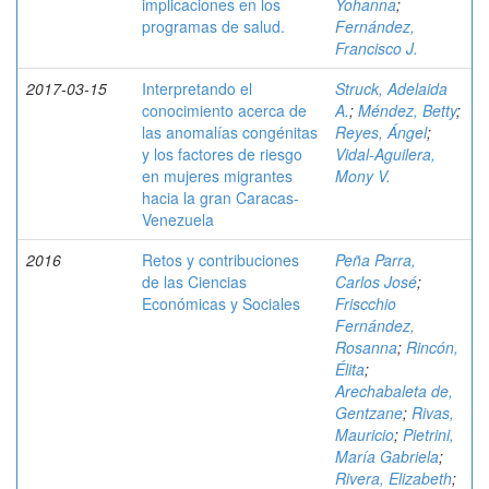
implicaciones en los
Yohanna
;
programas de salud.
Fernández,
Francisco J.
2017-03-15
Interpretando el
Struck, Adelaida
conocimiento acerca de
A.
;
Méndez, Betty
;
las anomalías congénitas
Reyes, Ángel
;
y los factores de riesgo
Vidal-Aguilera,
en mujeres migrantes
Mony V.
hacia la gran Caracas-
Venezuela
2016
Retos y contribuciones
Peña Parra,
de las Ciencias
Carlos José
;
Económicas y Sociales
Friscchio
Fernández,
Rosanna
;
Rincón,
Élita
;
Arechabaleta de,
Gentzane
;
Rivas,
Mauricio
;
Pietrini,
María Gabriela
;
Rivera, Elizabeth
;