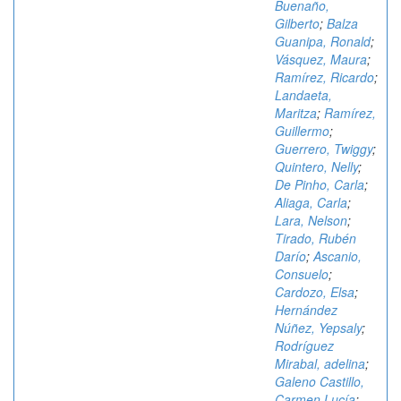
Buenaño,
Gilberto
;
Balza
Guanipa, Ronald
;
Vásquez, Maura
;
Ramírez, Ricardo
;
Landaeta,
Maritza
;
Ramírez,
Guillermo
;
Guerrero, Twiggy
;
Quintero, Nelly
;
De Pinho, Carla
;
Aliaga, Carla
;
Lara, Nelson
;
Tirado, Rubén
Darío
;
Ascanio,
Consuelo
;
Cardozo, Elsa
;
Hernández
Núñez, Yepsaly
;
Rodríguez
Mirabal, adelina
;
Galeno Castillo,
Carmen Lucía
;