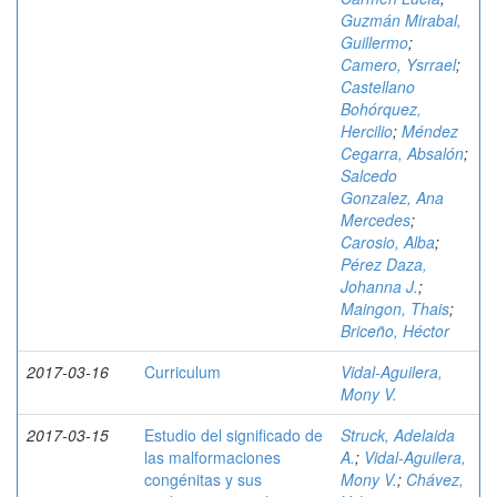
Guzmán Mirabal,
Guillermo
;
Camero, Ysrrael
;
Castellano
Bohórquez,
Hercilio
;
Méndez
Cegarra, Absalón
;
Salcedo
Gonzalez, Ana
Mercedes
;
Carosio, Alba
;
Pérez Daza,
Johanna J.
;
Maingon, Thais
;
Briceño, Héctor
2017-03-16
Curriculum
Vidal-Aguilera,
Mony V.
2017-03-15
Estudio del significado de
Struck, Adelaida
las malformaciones
A.
;
Vidal-Aguilera,
congénitas y sus
Mony V.
;
Chávez,