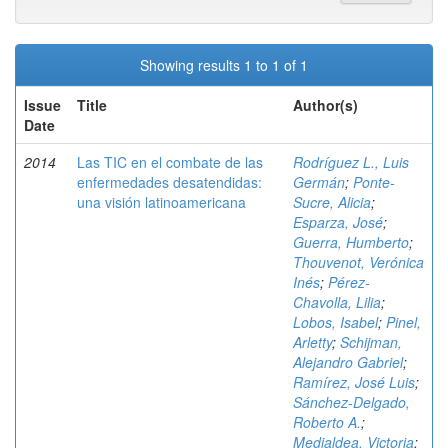
Showing results 1 to 1 of 1
Issue
Title
Author(s)
Date
2014
Las TIC en el combate de las
Rodríguez L., Luis
enfermedades desatendidas:
Germán
;
Ponte-
una visión latinoamericana
Sucre, Alicia
;
Esparza, José
;
Guerra, Humberto
;
Thouvenot, Verónica
Inés
;
Pérez-
Chavolla, Lilia
;
Lobos, Isabel
;
Pinel,
Arletty
;
Schijman,
Alejandro Gabriel
;
Ramírez, José Luis
;
Sánchez-Delgado,
Roberto A.
;
Medialdea, Victoria
;