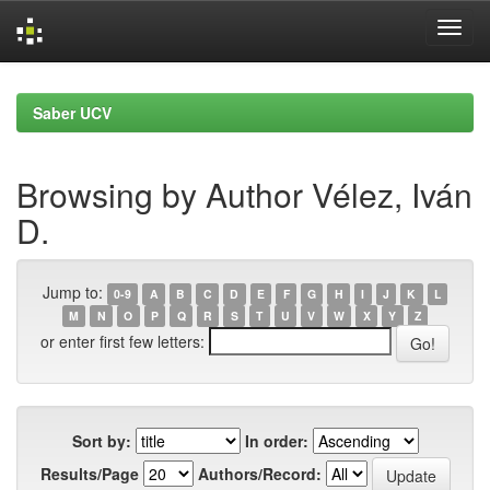
Skip
navigation
Saber UCV
Browsing by Author Vélez, Iván
D.
Jump to:
0-9
A
B
C
D
E
F
G
H
I
J
K
L
M
N
O
P
Q
R
S
T
U
V
W
X
Y
Z
or enter first few letters:
Sort by:
In order:
Results/Page
Authors/Record: