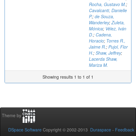
Rocha, Gustavo M.
;
Cavalcanti, Danielle
P.
;
de Souza,
Wanderley
;
Zuleta,
Mónica
;
Vélez, Iván
D.
;
Cadena,
Horacio
;
Torres R.,
Jaime R.
;
Pujol, Flor
H.
;
Shaw, Jeffrey
;
Lacerda Shaw,
Mariza M.
Showing results 1 to 1 of 1
Theme by
DSpace Software
Copyright © 2002-2013
Duraspace
-
Feedback