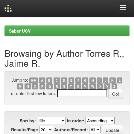
Skip
navigation
Saber UCV
Browsing by Author Torres R.,
Jaime R.
Jump to:
0-9
A
B
C
D
E
F
G
H
I
J
K
L
M
N
O
P
Q
R
S
T
U
V
W
X
Y
Z
or enter first few letters:
Sort by:
In order:
Results/Page
Authors/Record: