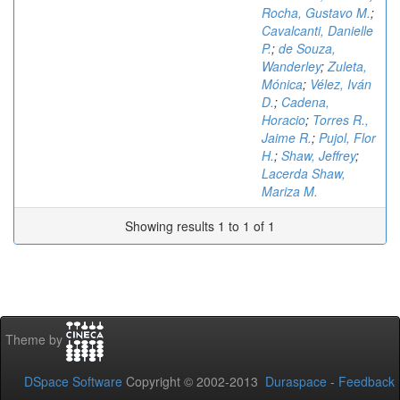
Rocha, Gustavo M.
;
Cavalcanti, Danielle
P.
;
de Souza,
Wanderley
;
Zuleta,
Mónica
;
Vélez, Iván
D.
;
Cadena,
Horacio
;
Torres R.,
Jaime R.
;
Pujol, Flor
H.
;
Shaw, Jeffrey
;
Lacerda Shaw,
Mariza M.
Showing results 1 to 1 of 1
Theme by
DSpace Software
Copyright © 2002-2013
Duraspace
-
Feedback