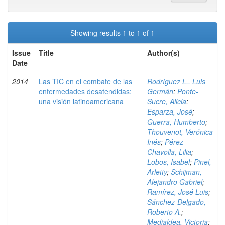
Showing results 1 to 1 of 1
Issue
Title
Author(s)
Date
2014
Las TIC en el combate de las
Rodríguez L., Luis
enfermedades desatendidas:
Germán
;
Ponte-
una visión latinoamericana
Sucre, Alicia
;
Esparza, José
;
Guerra, Humberto
;
Thouvenot, Verónica
Inés
;
Pérez-
Chavolla, Lilia
;
Lobos, Isabel
;
Pinel,
Arletty
;
Schijman,
Alejandro Gabriel
;
Ramírez, José Luis
;
Sánchez-Delgado,
Roberto A.
;
Medialdea, Victoria
;