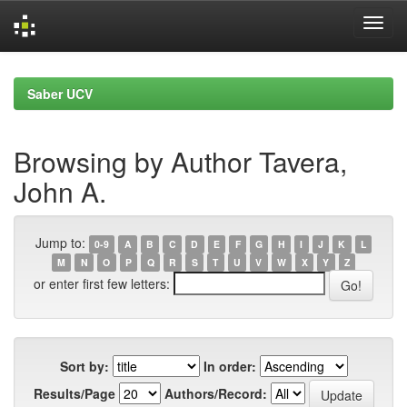
Skip
navigation
Saber UCV
Browsing by Author Tavera,
John A.
Jump to:
0-9
A
B
C
D
E
F
G
H
I
J
K
L
M
N
O
P
Q
R
S
T
U
V
W
X
Y
Z
or enter first few letters:
Sort by:
In order:
Results/Page
Authors/Record: