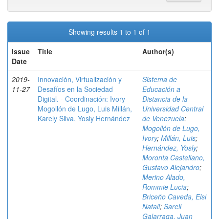
Showing results 1 to 1 of 1
Issue
Title
Author(s)
Date
2019-
Innovación, Virtualización y
Sistema de
11-27
Desafíos en la Sociedad
Educación a
Digital. - Coordinación: Ivory
Distancia de la
Mogollón de Lugo, Luis Millán,
Universidad Central
Karely Silva, Yosly Hernández
de Venezuela
;
Mogollón de Lugo,
Ivory
;
Millán, Luis
;
Hernández, Yosly
;
Moronta Castellano,
Gustavo Alejandro
;
Merino Alado,
Rommie Lucia
;
Briceño Caveda, Elsi
Natali
;
Sarell
Galarraga, Juan