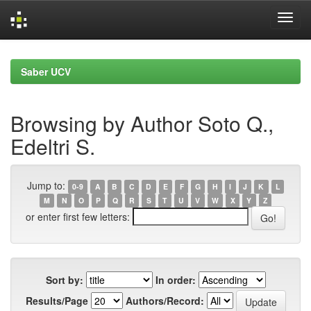
Skip
navigation
Saber UCV
Browsing by Author Soto Q.,
Edeltri S.
Jump to:
0-9
A
B
C
D
E
F
G
H
I
J
K
L
M
N
O
P
Q
R
S
T
U
V
W
X
Y
Z
or enter first few letters:
Sort by:
In order:
Results/Page
Authors/Record: