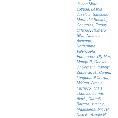
Javier
;
Muro
Lozada, Lesbia
Josefina
;
Sánchez,
María del Rosario
;
Contreras, Freddy
Orlando
;
Palmero
Silva, Natacha
;
Acevedo,
Norhemma
;
Valenzuela
Fernández, Oly Mar
;
Mengo P., Oneyda
J.
;
Bernal I., Ysbely
;
Zurbarán R., Carled
;
Longobardi Correa,
Mildred Virginia
;
Pacheco, Thais
Thomas
;
Lamas,
Alexis
;
Carballo
Barrera, Yusneyi
;
Magdalena, Miguel
;
Dexi E., Azuaje H.
;