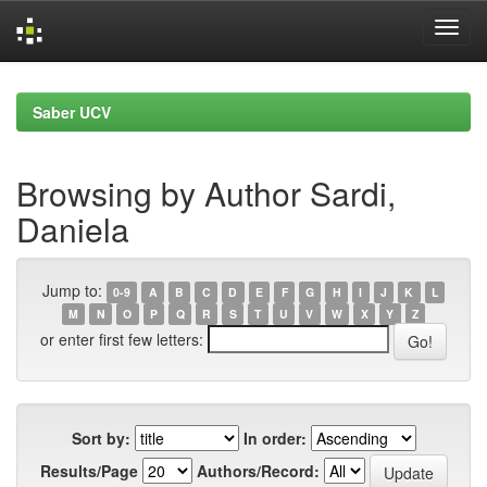
Skip
navigation
Saber UCV
Browsing by Author Sardi,
Daniela
Jump to:
0-9
A
B
C
D
E
F
G
H
I
J
K
L
M
N
O
P
Q
R
S
T
U
V
W
X
Y
Z
or enter first few letters:
Sort by:
In order:
Results/Page
Authors/Record: