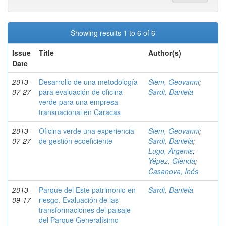
Showing results 1 to 6 of 6
Issue
Title
Author(s)
Date
2013-
Desarrollo de una metodología
Siem, Geovanni
;
07-27
para evaluación de oficina
Sardi, Daniela
verde para una empresa
transnacional en Caracas
2013-
Oficina verde una experiencia
Siem, Geovanni
;
07-27
de gestión ecoeficiente
Sardi, Daniela
;
Lugo, Argenis
;
Yépez, Glenda
;
Casanova, Inés
2013-
Parque del Este patrimonio en
Sardi, Daniela
09-17
riesgo. Evaluación de las
transformaciones del paisaje
del Parque Generalísimo