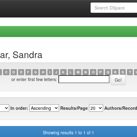
ar, Sandra
C
D
E
F
G
H
I
J
K
L
M
N
O
P
Q
R
S
T
or enter first few letters:
In order:
Results/Page
Authors/Record
Showing results 1 to 1 of 1