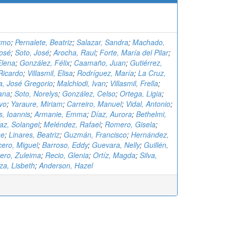
ermo
;
Pernalete, Beatriz
;
Salazar, Sandra
;
Machado,
José
;
Soto, José
;
Arocha, Raul
;
Forte, María del Pilar
;
Elena
;
González, Félix
;
Caamaño, Juan
;
Gutiérrez,
Ricardo
;
Villasmil, Elisa
;
Rodríguez, María
;
La Cruz,
a, José Gregorio
;
Malchiodi, Ivan
;
Villasmil, Frella
;
iana
;
Soto, Norelys
;
González, Celso
;
Ortega, Ligia
;
vo
;
Yaraure, Miriam
;
Carreiro, Manuel
;
Vidal, Antonio
;
, Ioannis
;
Armanie, Emma
;
Díaz, Aurora
;
Bethelmi,
az, Solangel
;
Meléndez, Rafael
;
Romero, Gisela
;
se
;
Linares, Beatriz
;
Guzmán, Francisco
;
Hernández,
ero, Miguel
;
Barroso, Eddy
;
Guevara, Nelly
;
Guillén,
ero, Zuleima
;
Recio, Glenia
;
Ortíz, Magda
;
Silva,
a, Lisbeth
;
Anderson, Hazel