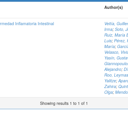
Author(s)
rmedad Inflamatoria Intestinal
Veitía, Guill
Irma
;
Soto, 
Ruiz, María 
Luis
;
Pérez, 
María
;
Garcí
Velasco, Viv
Yasín, Gusta
Giannopoulos
Alejandro
;
Dí
Roo, Leyma
Yalitze
;
Aparc
Zahira
;
Quint
Olga
;
Mendoz
Showing results 1 to 1 of 1