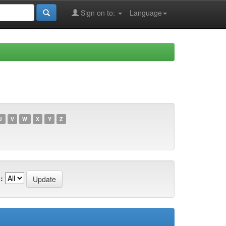
Sign on to:
Language
U
V
W
X
Y
Z
: