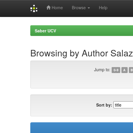
Home
Browse
Help
Skip
navigation
Saber UCV
Browsing by Author Salaz
Jump to:
0-9
A
B
Sort by: