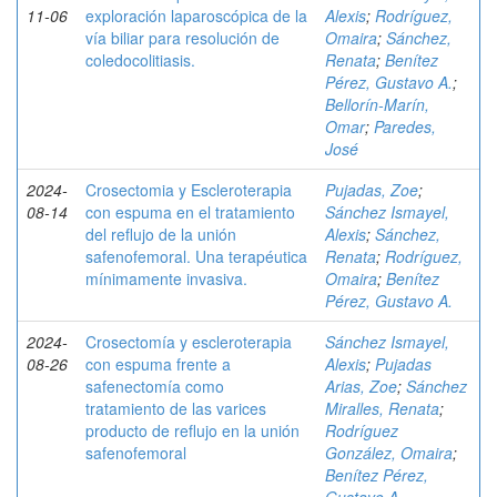
11-06
exploración laparoscópica de la
Alexis
;
Rodríguez,
vía biliar para resolución de
Omaira
;
Sánchez,
coledocolitiasis.
Renata
;
Benítez
Pérez, Gustavo A.
;
Bellorín-Marín,
Omar
;
Paredes,
José
2024-
Crosectomia y Escleroterapia
Pujadas, Zoe
;
08-14
con espuma en el tratamiento
Sánchez Ismayel,
del reflujo de la unión
Alexis
;
Sánchez,
safenofemoral. Una terapéutica
Renata
;
Rodríguez,
mínimamente invasiva.
Omaira
;
Benítez
Pérez, Gustavo A.
2024-
Crosectomía y escleroterapia
Sánchez Ismayel,
08-26
con espuma frente a
Alexis
;
Pujadas
safenectomía como
Arias, Zoe
;
Sánchez
tratamiento de las varices
Miralles, Renata
;
producto de reflujo en la unión
Rodríguez
safenofemoral
González, Omaira
;
Benítez Pérez,