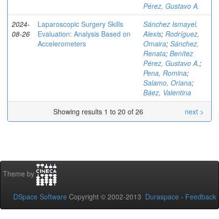
Pérez, Gustavo A.
2024-
Laparoscopic Surgery Skills
Sánchez Ismayel,
08-26
Evaluation: Analysis Based on
Alexis
;
Rodríguez,
Accelerometers
Omaira
;
Sánchez,
Renata
;
Benítez
Pérez, Gustavo A.
;
Pena, Romina
;
Salamo, Oriana
;
Báez, Valentina
Showing results 1 to 20 of 26
next >
Theme by
DSpace Software
Copyright © 2002-2013
Duraspace
-
Feedback