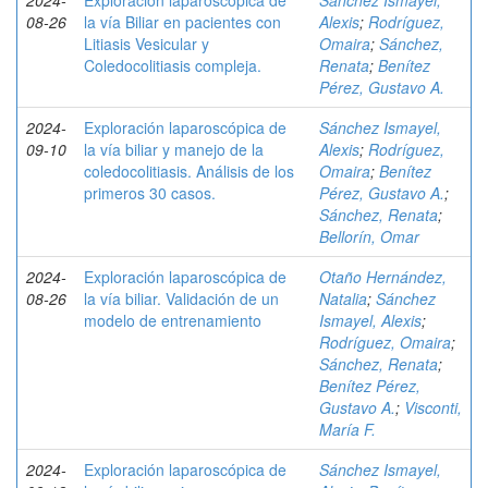
2024-
Exploración laparoscópica de
Sánchez Ismayel,
08-26
la vía Biliar en pacientes con
Alexis
;
Rodríguez,
Litiasis Vesicular y
Omaira
;
Sánchez,
Coledocolitiasis compleja.
Renata
;
Benítez
Pérez, Gustavo A.
2024-
Exploración laparoscópica de
Sánchez Ismayel,
09-10
la vía biliar y manejo de la
Alexis
;
Rodríguez,
coledocolitiasis. Análisis de los
Omaira
;
Benítez
primeros 30 casos.
Pérez, Gustavo A.
;
Sánchez, Renata
;
Bellorín, Omar
2024-
Exploración laparoscópica de
Otaño Hernández,
08-26
la vía biliar. Validación de un
Natalia
;
Sánchez
modelo de entrenamiento
Ismayel, Alexis
;
Rodríguez, Omaira
;
Sánchez, Renata
;
Benítez Pérez,
Gustavo A.
;
Visconti,
María F.
2024-
Exploración laparoscópica de
Sánchez Ismayel,