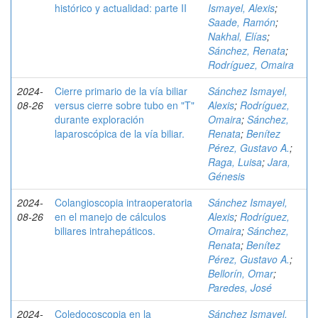
histórico y actualidad: parte II
Ismayel, Alexis
;
Saade, Ramón
;
Nakhal, Elías
;
Sánchez, Renata
;
Rodríguez, Omaira
2024-
Cierre primario de la vía biliar
Sánchez Ismayel,
08-26
versus cierre sobre tubo en "T"
Alexis
;
Rodríguez,
durante exploración
Omaira
;
Sánchez,
laparoscópica de la vía biliar.
Renata
;
Benítez
Pérez, Gustavo A.
;
Raga, Luisa
;
Jara,
Génesis
2024-
Colangioscopia intraoperatoria
Sánchez Ismayel,
08-26
en el manejo de cálculos
Alexis
;
Rodríguez,
biliares intrahepáticos.
Omaira
;
Sánchez,
Renata
;
Benítez
Pérez, Gustavo A.
;
Bellorín, Omar
;
Paredes, José
2024-
Coledocoscopia en la
Sánchez Ismayel,