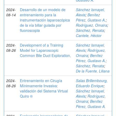
Gustavo A.
2024-
Desarrollo de un modelo de
Sánchez Ismayel,
08-14
entrenamiento para la
Alexis
;
Benítez
instrumentación laparoscópica
Pérez, Gustavo A.
;
de la vía biliar guiada por
Rodríguez, Omaira
;
fluoroscopia
Sánchez, Renata
;
Cantele, Héctor
2024-
Development of a Training
Sánchez Ismayel,
08-26
Model for Laparoscopic
Alexis
;
Rodríguez,
Common Bile Duct Exploration,
Omaira
;
Benítez
Pérez, Gustavo A.
;
Sánchez, Renata
;
De la Fuente, Liliana
2024-
Entrenamiento en Cirugía
Salas Brillembourg,
08-26
Mínimamente Invasiva:
Eduardo Enrique
;
validación del Sistema Virtual
Sánchez Ismayel,
Quiro ®
Alexis
;
Rodríguez,
Omaira
;
Benítez
Pérez, Gustavo A.