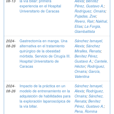
08-13
la vía biliar: primera
Alexis
;
Benítez
experiencia en el Hospital
Pérez, Gustavo A.
;
Universitario de Caracas
Rodríguez, Omaira
;
Pujadas, Zoe
;
Rivero, Rair
;
Nakhal,
Elías
;
La Forgia,
Giambattista
2024-
Gastrectomía en manga. Una
Sánchez Ismayel,
08-26
alternativa en el tratamiento
Alexis
;
Sánchez
quirúrgico de la obesidad
Miralles, Renata
;
mórbida. Servicio de Cirugía III.
Benítez Pérez,
Hospital Universitario de
Gustavo A.
;
Cantele,
Caracas
Héctor
;
Rodríguez,
Omaira
;
García,
Valentina
2024-
Impacto de la práctica en un
Sánchez Ismayel,
08-26
modelo de entrenamiento en la
Alexis
;
Rodríguez,
adquisición de habilidades para
Omaira
;
Sánchez,
la exploración laparoscópica de
Renata
;
Benítez
la vía biliar.
Pérez, Gustavo A.
;
Pena, Romina