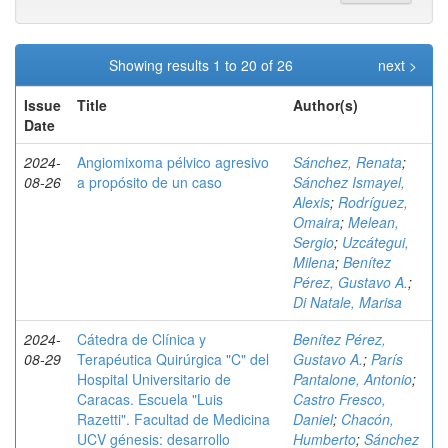
Showing results 1 to 20 of 26
next >
Issue
Title
Author(s)
Date
2024-
Angiomixoma pélvico agresivo
Sánchez, Renata
;
08-26
a propósito de un caso
Sánchez Ismayel,
Alexis
;
Rodríguez,
Omaira
;
Melean,
Sergio
;
Uzcátegui,
Milena
;
Benítez
Pérez, Gustavo A.
;
Di Natale, Marisa
2024-
Cátedra de Clínica y
Benítez Pérez,
08-29
Terapéutica Quirúrgica "C" del
Gustavo A.
;
París
Hospital Universitario de
Pantalone, Antonio
;
Caracas. Escuela "Luis
Castro Fresco,
Razetti". Facultad de Medicina
Daniel
;
Chacón,
UCV génesis: desarrollo
Humberto
;
Sánchez