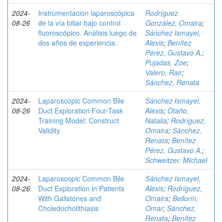
2024-
Instrumentación laparoscópica
Rodríguez
08-26
de la vía biliar bajo control
González, Omaira
;
fluoroscópico. Análisis luego de
Sánchez Ismayel,
dos años de experiencia.
Alexis
;
Benítez
Pérez, Gustavo A.
;
Pujadas, Zoe
;
Valero, Rair
;
Sánchez, Renata
2024-
Laparoscopic Common Bile
Sánchez Ismayel,
08-26
Duct Exploration Four-Task
Alexis
;
Otaño,
Training Model: Construct
Natalia
;
Rodríguez,
Validity
Omaira
;
Sánchez,
Renata
;
Benítez
Pérez, Gustavo A.
;
Schweitzer, Michael
2024-
Laparoscopic Common Bile
Sánchez Ismayel,
08-26
Duct Exploration in Patients
Alexis
;
Rodríguez,
With Gallstones and
Omaira
;
Bellorín,
Choledocholithiasis
Omar
;
Sánchez,
Renata
;
Benítez