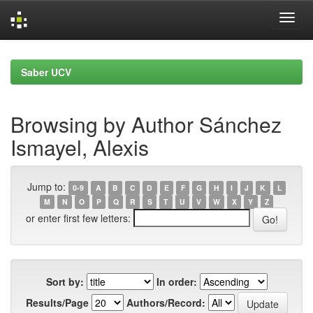
Skip
navigation
Saber UCV
Browsing by Author Sánchez
Ismayel, Alexis
Jump to:
0-9
A
B
C
D
E
F
G
H
I
J
K
L
M
N
O
P
Q
R
S
T
U
V
W
X
Y
Z
or enter first few letters:
Sort by:
In order:
Results/Page
Authors/Record: