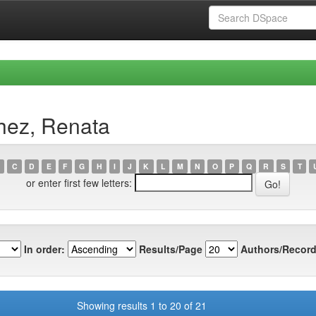
hez, Renata
C
D
E
F
G
H
I
J
K
L
M
N
O
P
Q
R
S
T
or enter first few letters:
In order:
Results/Page
Authors/Record
Showing results 1 to 20 of 21