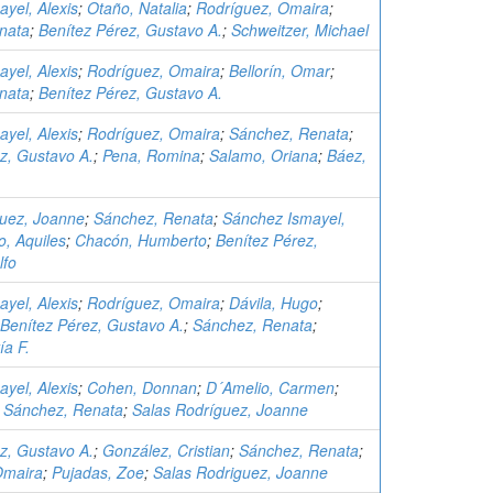
yel, Alexis
;
Otaño, Natalia
;
Rodríguez, Omaira
;
nata
;
Benítez Pérez, Gustavo A.
;
Schweitzer, Michael
yel, Alexis
;
Rodríguez, Omaira
;
Bellorín, Omar
;
nata
;
Benítez Pérez, Gustavo A.
yel, Alexis
;
Rodríguez, Omaira
;
Sánchez, Renata
;
z, Gustavo A.
;
Pena, Romina
;
Salamo, Oriana
;
Báez,
guez, Joanne
;
Sánchez, Renata
;
Sánchez Ismayel,
o, Aquiles
;
Chacón, Humberto
;
Benítez Pérez,
lfo
yel, Alexis
;
Rodríguez, Omaira
;
Dávila, Hugo
;
Benítez Pérez, Gustavo A.
;
Sánchez, Renata
;
ía F.
yel, Alexis
;
Cohen, Donnan
;
D´Amelio, Carmen
;
;
Sánchez, Renata
;
Salas Rodríguez, Joanne
z, Gustavo A.
;
González, Cristian
;
Sánchez, Renata
;
Omaira
;
Pujadas, Zoe
;
Salas Rodriguez, Joanne