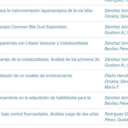
a la instrumentación laparoscópica de la vía biliar
Sánchez Isma
Omaira
;
Sán
scopic Common Bile Duct Exploration,
Sánchez Isma
Gustavo A.
;
pacientes con Litiasis Vesicular y Coledocolitiasis
Sánchez Isma
Benítez Pére
anejo de la coledocolitiasis. Análisis de los primeros 30
Sánchez Isma
Gustavo A.
;
Validación de un modelo de entrenamiento
Otaño Herná
Omaira
;
Sán
María F.
enamiento en la adquisición de habilidades para la
Sánchez Isma
Benítez Pére
r bajo control fluoroscópico. Análisis luego de dos años
Rodríguez G
Pérez, Gusta