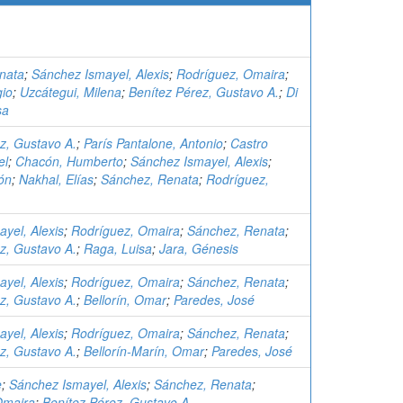
nata
;
Sánchez Ismayel, Alexis
;
Rodríguez, Omaira
;
gio
;
Uzcátegui, Milena
;
Benítez Pérez, Gustavo A.
;
Di
sa
z, Gustavo A.
;
París Pantalone, Antonio
;
Castro
el
;
Chacón, Humberto
;
Sánchez Ismayel, Alexis
;
ón
;
Nakhal, Elías
;
Sánchez, Renata
;
Rodríguez,
yel, Alexis
;
Rodríguez, Omaira
;
Sánchez, Renata
;
z, Gustavo A.
;
Raga, Luisa
;
Jara, Génesis
yel, Alexis
;
Rodríguez, Omaira
;
Sánchez, Renata
;
z, Gustavo A.
;
Bellorín, Omar
;
Paredes, José
yel, Alexis
;
Rodríguez, Omaira
;
Sánchez, Renata
;
z, Gustavo A.
;
Bellorín-Marín, Omar
;
Paredes, José
e
;
Sánchez Ismayel, Alexis
;
Sánchez, Renata
;
Omaira
;
Benítez Pérez, Gustavo A.