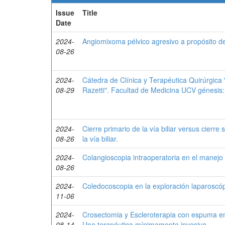
Issue
Title
Date
2024-
Angiomixoma pélvico agresivo a propósito d
08-26
2024-
Cátedra de Clínica y Terapéutica Quirúrgica 
08-29
Razetti". Facultad de Medicina UCV génesis: d
2024-
Cierre primario de la vía biliar versus cierr
08-26
la vía biliar.
2024-
Colangioscopia intraoperatoria en el manejo d
08-26
2024-
Coledocoscopia en la exploración laparoscópic
11-06
2024-
Crosectomia y Escleroterapia con espuma en e
08-14
Una terapéutica mínimamente invasiva.