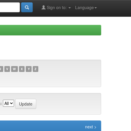
Sign on to:
Language
U
V
W
X
Y
Z
:
next >