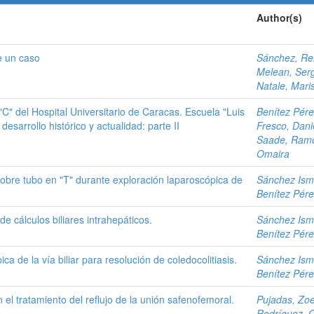
Author(s)
e un caso
Sánchez, Re
Melean, Ser
Natale, Mari
"C" del Hospital Universitario de Caracas. Escuela "Luis
Benítez Pére
esarrollo histórico y actualidad: parte II
Fresco, Dani
Saade, Ram
Omaira
e sobre tubo en "T" durante exploración laparoscópica de
Sánchez Isma
Benítez Pére
e cálculos biliares intrahepáticos.
Sánchez Isma
Benítez Pére
a de la vía biliar para resolución de coledocolitiasis.
Sánchez Isma
Benítez Pére
l tratamiento del reflujo de la unión safenofemoral.
Pujadas, Zo
Rodríguez, 