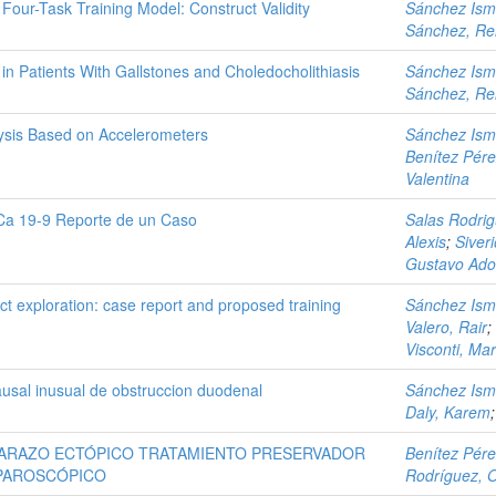
our-Task Training Model: Construct Validity
Sánchez Isma
Sánchez, Re
n Patients With Gallstones and Choledocholithiasis
Sánchez Isma
Sánchez, Re
lysis Based on Accelerometers
Sánchez Isma
Benítez Pére
Valentina
 Ca 19-9 Reporte de un Caso
Salas Rodri
Alexis
;
Siveri
Gustavo Ado
t exploration: case report and proposed training
Sánchez Isma
Valero, Rair
;
Visconti, Mar
ausal inusual de obstruccion duodenal
Sánchez Isma
Daly, Karem
ARAZO ECTÓPICO TRATAMIENTO PRESERVADOR
Benítez Pére
APAROSCÓPICO
Rodríguez, 