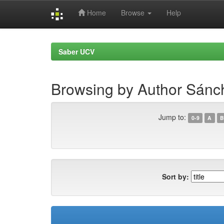
Home
Browse
Help
Skip
navigation
Saber UCV
Browsing by Author Sánc
Jump to:
0-9
A
B
Sort by: