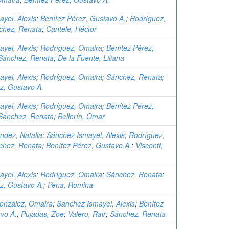
yel, Alexis
;
Benítez Pérez, Gustavo A.
;
Rodríguez,
chez, Renata
;
Cantele, Héctor
yel, Alexis
;
Rodríguez, Omaira
;
Benítez Pérez,
Sánchez, Renata
;
De la Fuente, Liliana
yel, Alexis
;
Rodríguez, Omaira
;
Sánchez, Renata
;
z, Gustavo A.
yel, Alexis
;
Rodríguez, Omaira
;
Benítez Pérez,
Sánchez, Renata
;
Bellorín, Omar
ndez, Natalia
;
Sánchez Ismayel, Alexis
;
Rodríguez,
chez, Renata
;
Benítez Pérez, Gustavo A.
;
Visconti,
yel, Alexis
;
Rodríguez, Omaira
;
Sánchez, Renata
;
z, Gustavo A.
;
Pena, Romina
onzález, Omaira
;
Sánchez Ismayel, Alexis
;
Benítez
vo A.
;
Pujadas, Zoe
;
Valero, Rair
;
Sánchez, Renata