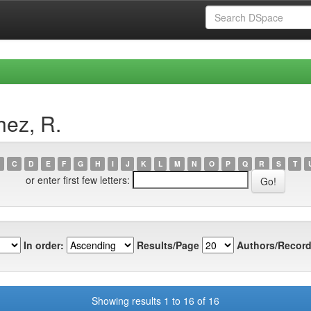
hez, R.
C
D
E
F
G
H
I
J
K
L
M
N
O
P
Q
R
S
T
or enter first few letters:
In order:
Results/Page
Authors/Record
Showing results 1 to 16 of 16