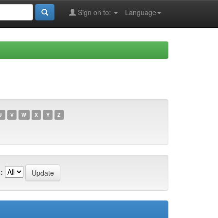
Sign on to:
Language
U
V
W
X
Y
Z
: