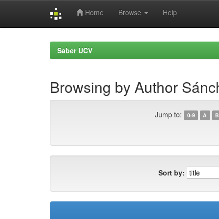
Home
Browse
Help
Skip
navigation
Saber UCV
Browsing by Author Sánc
Jump to:
0-9
A
B
Sort by: