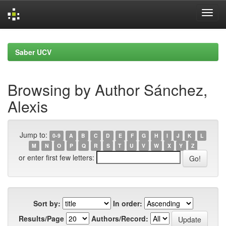
Skip
navigation
Saber UCV
Browsing by Author Sánchez,
Alexis
Jump to:
0-9
A
B
C
D
E
F
G
H
I
J
K
L
M
N
O
P
Q
R
S
T
U
V
W
X
Y
Z
or enter first few letters:
Sort by:
In order:
Results/Page
Authors/Record: