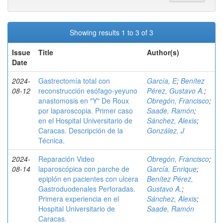
Showing results 1 to 3 of 3
Issue
Title
Author(s)
Date
2024-
Gastrectomía total con
García, E
;
Benítez
08-12
reconstrucción esófago-yeyuno
Pérez, Gustavo A.
;
anastomosis en "Y" De Roux
Obregón, Francisco
;
por laparoscopia. Primer caso
Saade, Ramón
;
en el Hospital Universitario de
Sánchez, Alexis
;
Caracas. Descripción de la
González, J
Técnica.
2024-
Reparación Video
Obregón, Francisco
;
08-14
laparoscópica con parche de
García, Enrique
;
epiplón en pacientes con ulcera
Benítez Pérez,
Gastroduodenales Perforadas.
Gustavo A.
;
Primera experiencia en el
Sánchez, Alexis
;
Hospital Universitario de
Saade, Ramón
Caracas.