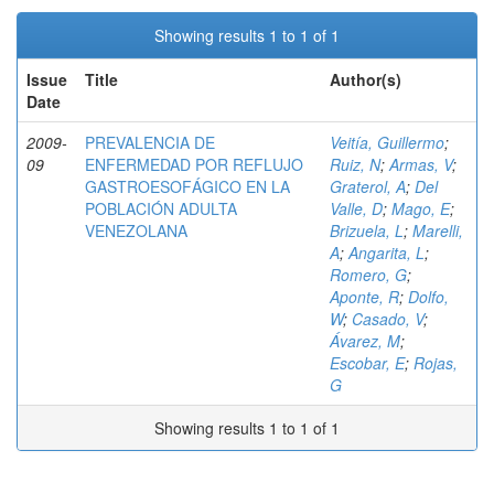
Showing results 1 to 1 of 1
Issue
Title
Author(s)
Date
2009-
PREVALENCIA DE
Veitía, Guillermo
;
09
ENFERMEDAD POR REFLUJO
Ruiz, N
;
Armas, V
;
GASTROESOFÁGICO EN LA
Graterol, A
;
Del
POBLACIÓN ADULTA
Valle, D
;
Mago, E
;
VENEZOLANA
Brizuela, L
;
Marelli,
A
;
Angarita, L
;
Romero, G
;
Aponte, R
;
Dolfo,
W
;
Casado, V
;
Ávarez, M
;
Escobar, E
;
Rojas,
G
Showing results 1 to 1 of 1