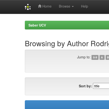
Home
Browse
Help
Skip
navigation
Saber UCV
Browsing by Author Rodri
Jump to:
0-9
A
B
Sort by: