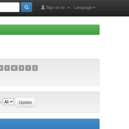
Sign on to:
Language
U
V
W
X
Y
Z
: