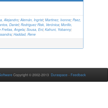
a, Alejandro
;
Alemán, Ingrist
;
Martinez, Ivonne
;
Paez,
ntos, Daniel
;
Rodriguez Risk, Verónica
;
Morillo,
 Freitas, Angela
;
Sousa, Eni
;
Kafruni, Yobanny
;
essandra
;
Haddad, Rene
oftware
Copyright © 2002-2013
Duraspace
-
Feedback