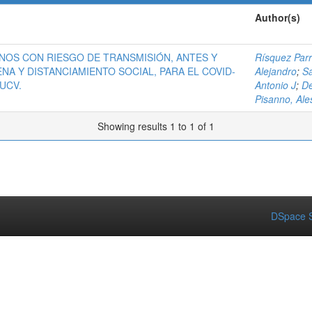
Author(s)
OS CON RIESGO DE TRANSMISIÓN, ANTES Y
Rísquez Parr
A Y DISTANCIAMIENTO SOCIAL, PARA EL COVID-
Alejandro
;
Sa
UCV.
Antonio J
;
De
Pisanno, Al
Showing results 1 to 1 of 1
DSpace S