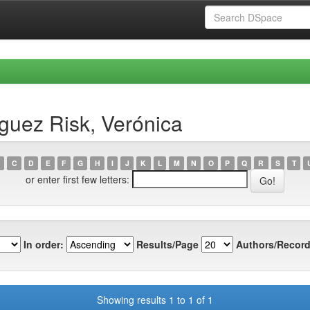
guez Risk, Verónica
C
D
E
F
G
H
I
J
K
L
M
N
O
P
Q
R
S
T
or enter first few letters:
In order:
Results/Page
Authors/Record
Showing results 1 to 1 of 1