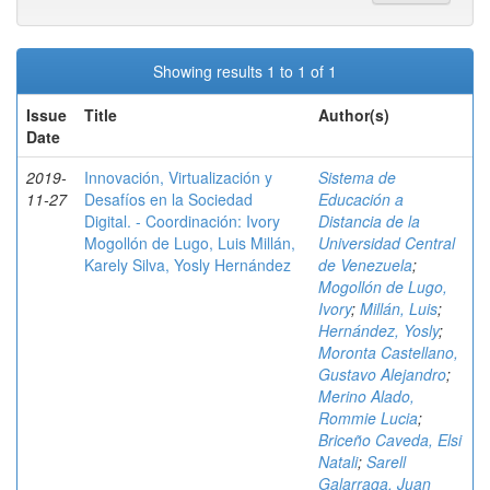
Showing results 1 to 1 of 1
Issue
Title
Author(s)
Date
2019-
Innovación, Virtualización y
Sistema de
11-27
Desafíos en la Sociedad
Educación a
Digital. - Coordinación: Ivory
Distancia de la
Mogollón de Lugo, Luis Millán,
Universidad Central
Karely Silva, Yosly Hernández
de Venezuela
;
Mogollón de Lugo,
Ivory
;
Millán, Luis
;
Hernández, Yosly
;
Moronta Castellano,
Gustavo Alejandro
;
Merino Alado,
Rommie Lucia
;
Briceño Caveda, Elsi
Natali
;
Sarell
Galarraga, Juan