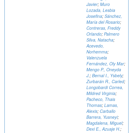
Javier
;
Muro
Lozada, Lesbia
Josefina
;
Sánchez,
María del Rosario
;
Contreras, Freddy
Orlando
;
Palmero
Silva, Natacha
;
Acevedo,
Norhemma
;
Valenzuela
Fernández, Oly Mar
;
Mengo P., Oneyda
J.
;
Bernal I., Ysbely
;
Zurbarán R., Carled
;
Longobardi Correa,
Mildred Virginia
;
Pacheco, Thais
Thomas
;
Lamas,
Alexis
;
Carballo
Barrera, Yusneyi
;
Magdalena, Miguel
;
Dexi E., Azuaje H.
;