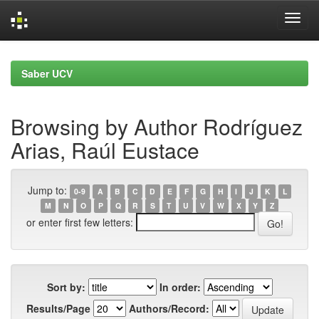
Skip
navigation
Saber UCV
Browsing by Author Rodríguez
Arias, Raúl Eustace
Jump to:
0-9
A
B
C
D
E
F
G
H
I
J
K
L
M
N
O
P
Q
R
S
T
U
V
W
X
Y
Z
or enter first few letters:
Sort by:
In order:
Results/Page
Authors/Record: