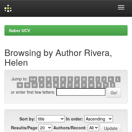
Skip
navigation
Saber UCV
Browsing by Author Rivera,
Helen
Jump to:
0-9
A
B
C
D
E
F
G
H
I
J
K
L
M
N
O
P
Q
R
S
T
U
V
W
X
Y
Z
or enter first few letters:
Sort by:
In order:
Results/Page
Authors/Record: