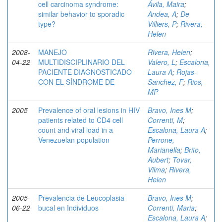
cell carcinoma syndrome:
Ávila, Maira
;
similar behavior to sporadic
Andea, A
;
De
type?
Villiers, P
;
Rivera,
Helen
2008-
MANEJO
Rivera, Helen
;
04-22
MULTIDISCIPLINARIO DEL
Valero, L
;
Escalona,
PACIENTE DIAGNOSTICADO
Laura A
;
Rojas-
CON EL SÍNDROME DE
Sanchez, F
;
Rios,
MP
2005
Prevalence of oral lesions in HIV
Bravo, Ines M
;
patients related to CD4 cell
Correnti, M
;
count and viral load in a
Escalona, Laura A
;
Venezuelan population
Perrone,
Marianella
;
Brito,
Aubert
;
Tovar,
Vilma
;
Rivera,
Helen
2005-
Prevalencia de Leucoplasia
Bravo, Ines M
;
06-22
bucal en Individuos
Correnti, Maria
;
Escalona, Laura A
;