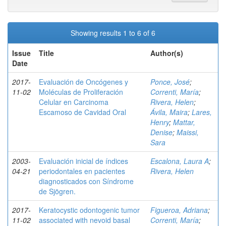
Showing results 1 to 6 of 6
Issue
Title
Author(s)
Date
2017-
Evaluación de Oncógenes y
Ponce, José
;
11-02
Moléculas de Proliferación
Correnti, María
;
Celular en Carcinoma
Rivera, Helen
;
Escamoso de Cavidad Oral
Ávila, Maira
;
Lares,
Henry
;
Mattar,
Denise
;
Maissi,
Sara
2003-
Evaluación inicial de índices
Escalona, Laura A
;
04-21
periodontales en pacientes
Rivera, Helen
diagnosticados con Síndrome
de Sjögren.
2017-
Keratocystic odontogenic tumor
Figueroa, Adriana
;
11-02
associated with nevoid basal
Correnti, María
;