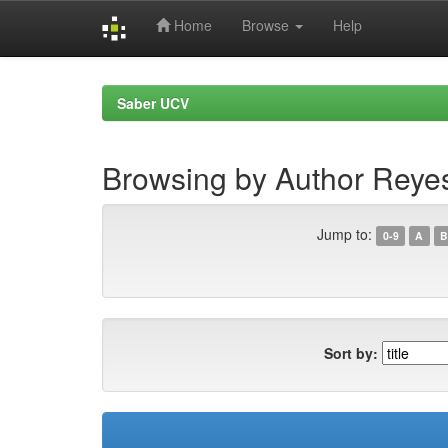
Home
Browse
Help
Skip
navigation
Saber UCV
Browsing by Author Reye
Jump to:
0-9
A
B
Sort by: