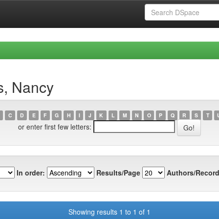
s, Nancy
C
D
E
F
G
H
I
J
K
L
M
N
O
P
Q
R
S
T
or enter first few letters:
In order:
Results/Page
Authors/Record
Showing results 1 to 1 of 1