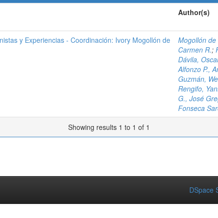
Author(s)
nistas y Experiencias - Coordinación: Ivory Mogollón de
Mogollón de 
Carmen R.
;
Dávila, Osca
Alfonzo P., A
Guzmán, We
Rengifo, Yan
G., José Gre
Fonseca Sard
Showing results 1 to 1 of 1
DSpace S