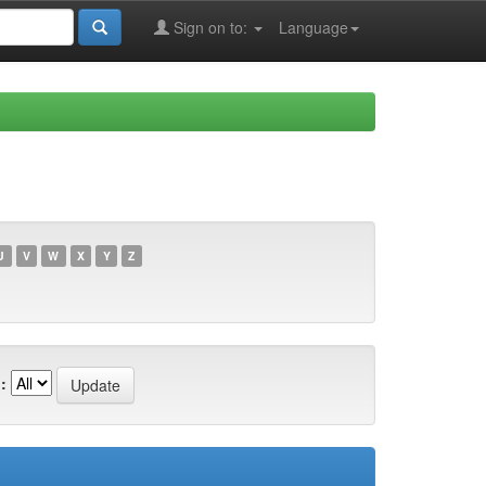
Sign on to:
Language
U
V
W
X
Y
Z
: