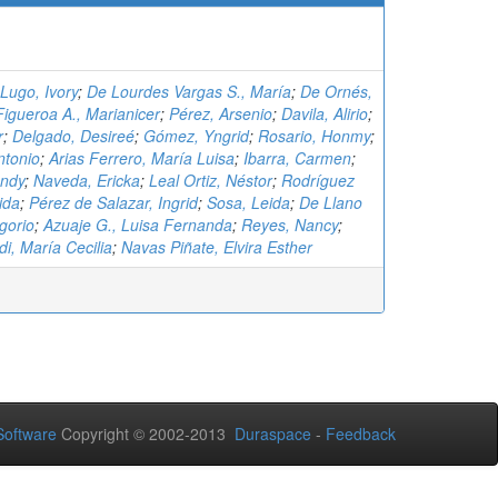
Lugo, Ivory
;
De Lourdes Vargas S., María
;
De Ornés,
Figueroa A., Marianicer
;
Pérez, Arsenio
;
Davila, Alirio
;
r
;
Delgado, Desireé
;
Gómez, Yngrid
;
Rosario, Honmy
;
ntonio
;
Arias Ferrero, María Luisa
;
Ibarra, Carmen
;
ndy
;
Naveda, Ericka
;
Leal Ortiz, Néstor
;
Rodríguez
ida
;
Pérez de Salazar, Ingrid
;
Sosa, Leida
;
De Llano
gorio
;
Azuaje G., Luisa Fernanda
;
Reyes, Nancy
;
i, María Cecilia
;
Navas Piñate, Elvira Esther
oftware
Copyright © 2002-2013
Duraspace
-
Feedback