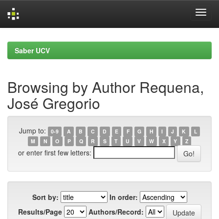
Skip
navigation
Saber UCV
Browsing by Author Requena,
José Gregorio
Jump to:
0-9
A
B
C
D
E
F
G
H
I
J
K
L
M
N
O
P
Q
R
S
T
U
V
W
X
Y
Z
or enter first few letters:
Sort by:
In order:
Results/Page
Authors/Record: