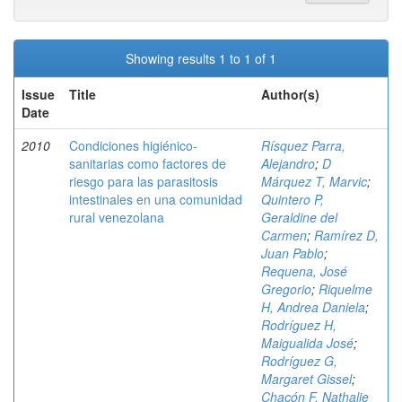
Showing results 1 to 1 of 1
Issue
Title
Author(s)
Date
2010
Condiciones higiénico-
Rísquez Parra,
sanitarias como factores de
Alejandro
;
D
riesgo para las parasitosis
Márquez T, Marvic
;
intestinales en una comunidad
Quintero P,
rural venezolana
Geraldine del
Carmen
;
Ramírez D,
Juan Pablo
;
Requena, José
Gregorio
;
Riquelme
H, Andrea Daniela
;
Rodríguez H,
Maigualida José
;
Rodríguez G,
Margaret Gissel
;
Chacón F, Nathalie