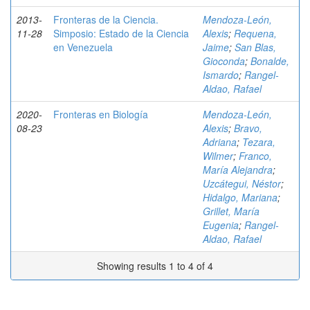
2013-
Fronteras de la Ciencia.
Mendoza-León,
11-28
Simposio: Estado de la Ciencia
Alexis
;
Requena,
en Venezuela
Jaime
;
San Blas,
Gioconda
;
Bonalde,
Ismardo
;
Rangel-
Aldao, Rafael
2020-
Fronteras en Biología
Mendoza-León,
08-23
Alexis
;
Bravo,
Adriana
;
Tezara,
Wilmer
;
Franco,
María Alejandra
;
Uzcátegui, Néstor
;
Hidalgo, Mariana
;
Grillet, María
Eugenia
;
Rangel-
Aldao, Rafael
Showing results 1 to 4 of 4