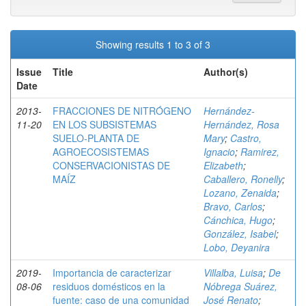
Showing results 1 to 3 of 3
Issue
Title
Author(s)
Date
2013-
FRACCIONES DE NITRÓGENO
Hernández-
11-20
EN LOS SUBSISTEMAS
Hernández, Rosa
SUELO-PLANTA DE
Mary
;
Castro,
AGROECOSISTEMAS
Ignacio
;
Ramirez,
CONSERVACIONISTAS DE
Elizabeth
;
MAÍZ
Caballero, Ronelly
;
Lozano, Zenaida
;
Bravo, Carlos
;
Cánchica, Hugo
;
González, Isabel
;
Lobo, Deyanira
2019-
Importancia de caracterizar
Villalba, Luisa
;
De
08-06
residuos domésticos en la
Nóbrega Suárez,
fuente: caso de una comunidad
José Renato
;