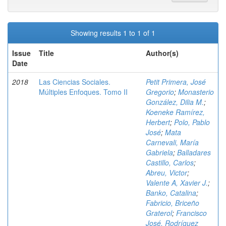
Showing results 1 to 1 of 1
Issue
Title
Author(s)
Date
2018
Las Ciencias Sociales.
Petit Primera, José
Múltiples Enfoques. Tomo II
Gregorio
;
Monasterio
González, Dilia M.
;
Koeneke Ramírez,
Herbert
;
Polo, Pablo
José
;
Mata
Carnevali, María
Gabriela
;
Balladares
Castillo, Carlos
;
Abreu, Victor
;
Valente A, Xavier J.
;
Banko, Catalina
;
Fabricio, Briceño
Graterol
;
Francisco
José, Rodríguez