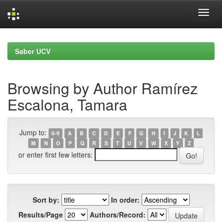
Skip
navigation
Saber UCV
Browsing by Author Ramírez
Escalona, Tamara
Jump to:
0-9
A
B
C
D
E
F
G
H
I
J
K
L
M
N
O
P
Q
R
S
T
U
V
W
X
Y
Z
or enter first few letters:
Sort by:
In order:
Results/Page
Authors/Record: