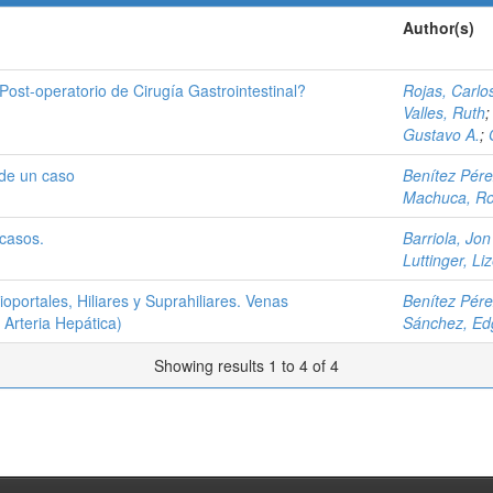
Author(s)
Post-operatorio de Cirugía Gastrointestinal?
Rojas, Carlo
Valles, Ruth
Gustavo A.
;
de un caso
Benítez Pére
Machuca, Ro
casos.
Barriola, Jon
Luttinger, Liz
portales, Hiliares y Suprahiliares. Venas
Benítez Pére
Arteria Hepática)
Sánchez, Ed
Showing results 1 to 4 of 4