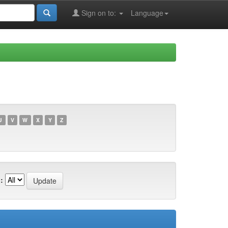
Sign on to:
Language
U
V
W
X
Y
Z
: