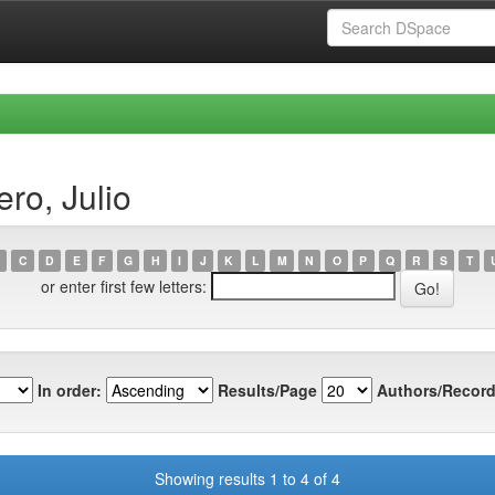
ro, Julio
C
D
E
F
G
H
I
J
K
L
M
N
O
P
Q
R
S
T
or enter first few letters:
In order:
Results/Page
Authors/Record
Showing results 1 to 4 of 4