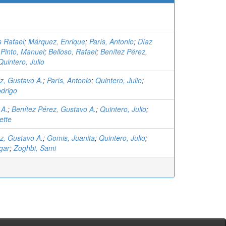
s Rafael
;
Márquez, Enrique
;
París, Antonio
;
Díaz
;
Pinto, Manuel
;
Belloso, Rafael
;
Benítez Pérez,
Quintero, Julio
z, Gustavo A.
;
París, Antonio
;
Quintero, Julio
;
drigo
 A.
;
Benítez Pérez, Gustavo A.
;
Quintero, Julio
;
ette
z, Gustavo A.
;
Gomis, Juanita
;
Quintero, Julio
;
gar
;
Zoghbi, Sami