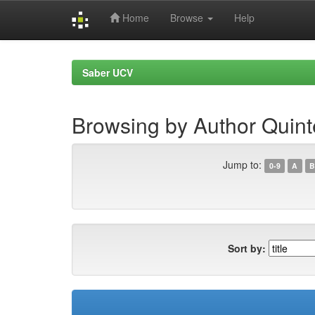
Home
Browse
Help
Skip
navigation
Saber UCV
Browsing by Author Quinte
Jump to:
0-9
A
B
Sort by: