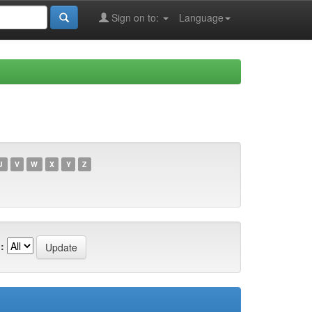
Sign on to:
Language
U
V
W
X
Y
Z
: