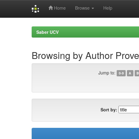
Home
Browse
Help
Skip
navigation
Saber UCV
Browsing by Author Prove
Jump to:
0-9
A
B
Sort by: