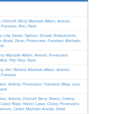
p
;
Chernoff, Barry
;
Machado-Allison, Antonio
;
 Francisco
;
Petri, Paulo
s
;
Lew, Daniel
;
Taphorn, Donald
;
DoNacimiento,
o-Alcalá, Oscar
;
Provenzano, Francisco
;
Machado-
nio
rry
;
Machado-Allison, Antonio
;
Provenzano,
llink, Phil
;
Petry, Paulo
ny
;
Vari, Richard
;
Machado-Allison, Antonio
;
 Francisco
son, Antonio
;
Provenzano, Francisco
;
Mesa, Lina
;
berto
son, Antonio
;
Chernoff, Barry
;
Silvera, Cristina
;
;
López Rojas, Héctor
;
Lasso, Carlos
;
Provenzano,
arcano, Carlos
;
Machado-Aranda, David