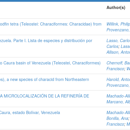
Author(s)
fin tetra (Teleostei: Characiformes: Characidae) from
Willink, Phili
Provenzano,
zuela. Parte I. Lista de especies y distribución por
Lasso, Carlo
Carlos
;
Lass
Allison, Anto
io Caura basin of Venezuela (Teleostei, Characiformes)
Chernoff, Ba
Francisco
;
Wi
s), a new species of characid from Northeastern
Harold, Anto
Provenzano,
A MICROLOCALIZACIÓN DE LA REFINERÍA DE
Machado-Alli
Marcano, Al
 Caura, estado Bolívar, Venezuela
Machado-Alli
Bonilla, Ana
Francisco
;
M