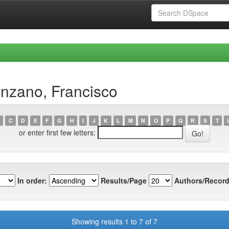
nzano, Francisco
C
D
E
F
G
H
I
J
K
L
M
N
O
P
Q
R
S
T
or enter first few letters:
In order:
Results/Page
Authors/Record
Showing results 1 to 7 of 7