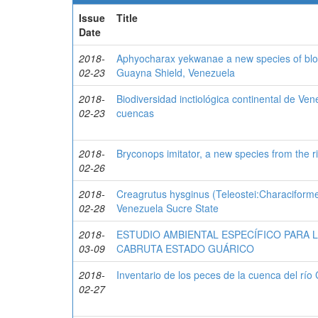
Issue
Title
Date
2018-
Aphyocharax yekwanae a new species of blood
02-23
Guayna Shield, Venezuela
2018-
Biodiversidad inctiológica continental de Vene
02-23
cuencas
2018-
Bryconops imitator, a new species from the r
02-26
2018-
Creagrutus hysginus (Teleostei:Characiforme
02-28
Venezuela Sucre State
2018-
ESTUDIO AMBIENTAL ESPECÍFICO PARA L
03-09
CABRUTA ESTADO GUÁRICO
2018-
Inventario de los peces de la cuenca del río
02-27