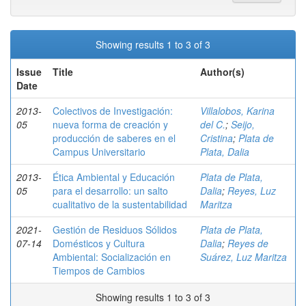
Showing results 1 to 3 of 3
Issue
Title
Author(s)
Date
2013-
Colectivos de Investigación:
Villalobos, Karina
05
nueva forma de creación y
del C.
;
Seijo,
producción de saberes en el
Cristina
;
Plata de
Campus Universitario
Plata, Dalia
2013-
Ética Ambiental y Educación
Plata de Plata,
05
para el desarrollo: un salto
Dalia
;
Reyes, Luz
cualitativo de la sustentabilidad
Maritza
2021-
Gestión de Residuos Sólidos
Plata de Plata,
07-14
Domésticos y Cultura
Dalia
;
Reyes de
Ambiental: Socialización en
Suárez, Luz Maritza
Tiempos de Cambios
Showing results 1 to 3 of 3