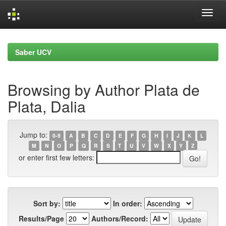
Skip
navigation
Saber UCV
Browsing by Author Plata de
Plata, Dalia
Jump to:
0-9
A
B
C
D
E
F
G
H
I
J
K
L
M
N
O
P
Q
R
S
T
U
V
W
X
Y
Z
or enter first few letters:
Sort by:
In order:
Results/Page
Authors/Record: