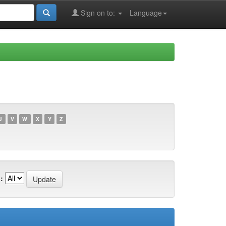
Sign on to:
Language
U
V
W
X
Y
Z
: