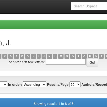
, J.
C
D
E
F
G
H
I
J
K
L
M
N
O
P
Q
R
S
T
or enter first few letters:
In order:
Results/Page
Authors/Record
Showing results 1 to 8 of 8