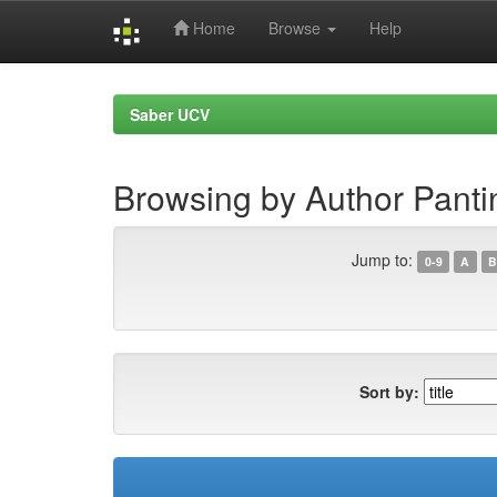
Home
Browse
Help
Skip
navigation
Saber UCV
Browsing by Author Pantin
Jump to:
0-9
A
B
Sort by: