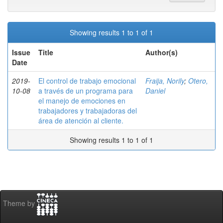
Showing results 1 to 1 of 1
Issue
Title
Author(s)
Date
2019-
El control de trabajo emocional
Fraija, Norily
;
Otero,
10-08
a través de un programa para
Daniel
el manejo de emociones en
trabajadores y trabajadoras del
área de atención al cliente.
Showing results 1 to 1 of 1
Theme by