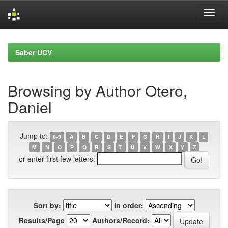
Skip
navigation
Saber UCV
Browsing by Author Otero,
Daniel
Jump to:
0-9
A
B
C
D
E
F
G
H
I
J
K
L
M
N
O
P
Q
R
S
T
U
V
W
X
Y
Z
or enter first few letters:
Sort by:
In order:
Results/Page
Authors/Record: