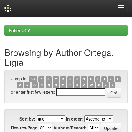
Skip
navigation
Saber UCV
Browsing by Author Ortega,
Ligia
Jump to:
0-9
A
B
C
D
E
F
G
H
I
J
K
L
M
N
O
P
Q
R
S
T
U
V
W
X
Y
Z
or enter first few letters:
Sort by:
In order:
Results/Page
Authors/Record: