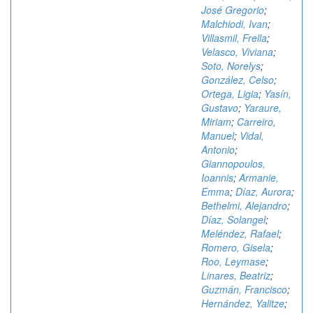
José Gregorio
;
Malchiodi, Ivan
;
Villasmil, Frella
;
Velasco, Viviana
;
Soto, Norelys
;
González, Celso
;
Ortega, Ligia
;
Yasín,
Gustavo
;
Yaraure,
Miriam
;
Carreiro,
Manuel
;
Vidal,
Antonio
;
Giannopoulos,
Ioannis
;
Armanie,
Emma
;
Díaz, Aurora
;
Bethelmi, Alejandro
;
Díaz, Solangel
;
Meléndez, Rafael
;
Romero, Gisela
;
Roo, Leymase
;
Linares, Beatriz
;
Guzmán, Francisco
;
Hernández, Yalitze
;