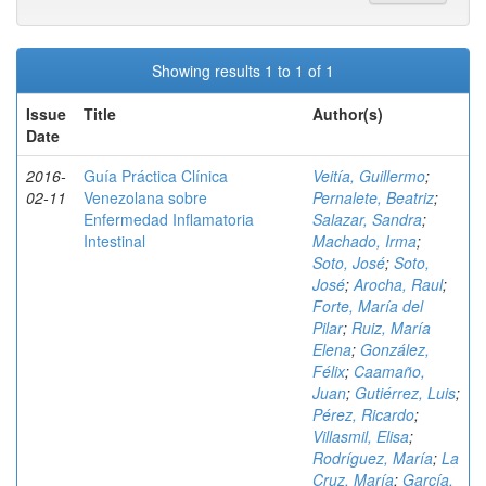
Showing results 1 to 1 of 1
Issue
Title
Author(s)
Date
2016-
Guía Práctica Clínica
Veitía, Guillermo
;
02-11
Venezolana sobre
Pernalete, Beatriz
;
Enfermedad Inflamatoria
Salazar, Sandra
;
Intestinal
Machado, Irma
;
Soto, José
;
Soto,
José
;
Arocha, Raul
;
Forte, María del
Pilar
;
Ruiz, María
Elena
;
González,
Félix
;
Caamaño,
Juan
;
Gutiérrez, Luis
;
Pérez, Ricardo
;
Villasmil, Elisa
;
Rodríguez, María
;
La
Cruz, María
;
García,