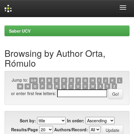
Skip
navigation
Saber UCV
Browsing by Author Orta,
Rómulo
Jump to:
0-9
A
B
C
D
E
F
G
H
I
J
K
L
M
N
O
P
Q
R
S
T
U
V
W
X
Y
Z
or enter first few letters:
Sort by:
In order:
Results/Page
Authors/Record: