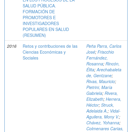
SALUD PÚBLICA.
FORMACIÓN DE
PROMOTORES E
INVESTIGADORES
POPULARES EN SALUD
(RESUMEN)
2016
Retos y contribuciones de las
Peña Parra, Carlos
Ciencias Económicas y
José
;
Friscchio
Sociales
Fernández,
Rosanna
;
Rincón,
Élita
;
Arechabaleta
de, Gentzane
;
Rivas, Mauricio
;
Pietrini, María
Gabriela
;
Rivera,
Elizabeth
;
Herrera,
Héctor
;
Struck,
Adelaida A.
;
Vidal-
Aguilera, Mony V.
;
Chávez, Yohanna
;
Colmenares Carias,