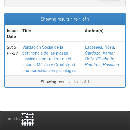
Showing results 1 to 1 of 1
Issue
Title
Author(s)
Date
2013-
Validación Social de la
Lacasella, Rosa
;
07-29
pertinencia de las piezas
Cardozo, Irama
;
musicales por utilizar en el
Ortíz, Elizabeth
;
estudio Música y Creatividad:
Ramírez, Rossana
una aproximación psicológica
Showing results 1 to 1 of 1
Theme by