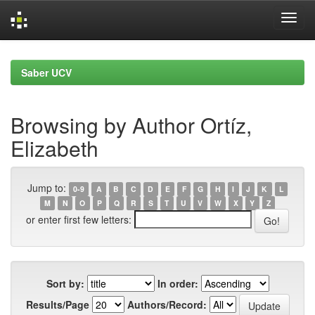
Skip
navigation
Saber UCV
Browsing by Author Ortíz,
Elizabeth
Jump to:
0-9
A
B
C
D
E
F
G
H
I
J
K
L
M
N
O
P
Q
R
S
T
U
V
W
X
Y
Z
or enter first few letters:
Sort by:
In order:
Results/Page
Authors/Record: