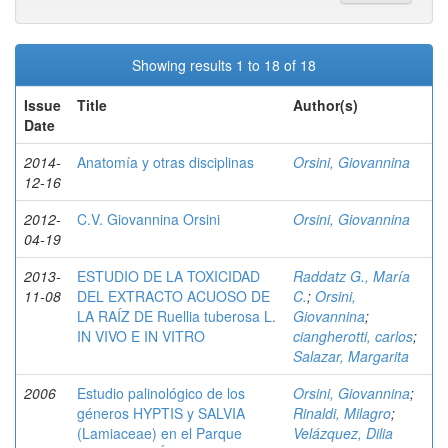
Showing results 1 to 18 of 18
Issue
Title
Author(s)
Date
2014-
Anatomía y otras disciplinas
Orsini, Giovannina
12-16
2012-
C.V. Giovannina Orsini
Orsini, Giovannina
04-19
2013-
ESTUDIO DE LA TOXICIDAD
Raddatz G., María
11-08
DEL EXTRACTO ACUOSO DE
C.
;
Orsini,
LA RAÍZ DE Ruellia tuberosa L.
Giovannina
;
IN VIVO E IN VITRO
ciangherotti, carlos
;
Salazar, Margarita
2006
Estudio palinológico de los
Orsini, Giovannina
;
géneros HYPTIS y SALVIA
Rinaldi, Milagro
;
(Lamiaceae) en el Parque
Velázquez, Dilia