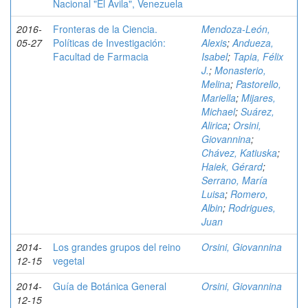
Nacional "El Ávila", Venezuela
2016-
Fronteras de la Ciencia.
Mendoza-León,
05-27
Políticas de Investigación:
Alexis
;
Andueza,
Facultad de Farmacia
Isabel
;
Tapia, Félix
J.
;
Monasterio,
Melina
;
Pastorello,
Mariella
;
Mijares,
Michael
;
Suárez,
Alirica
;
Orsini,
Giovannina
;
Chávez, Katiuska
;
Haiek, Gérard
;
Serrano, María
Luisa
;
Romero,
Albin
;
Rodrigues,
Juan
2014-
Los grandes grupos del reino
Orsini, Giovannina
12-15
vegetal
2014-
Guía de Botánica General
Orsini, Giovannina
12-15