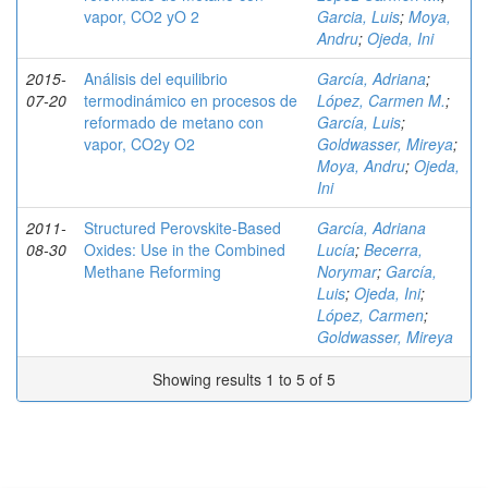
vapor, CO2 yO 2
Garcia, Luis
;
Moya,
Andru
;
Ojeda, Ini
2015-
Análisis del equilibrio
García, Adriana
;
07-20
termodinámico en procesos de
López, Carmen M.
;
reformado de metano con
García, Luis
;
vapor, CO2y O2
Goldwasser, Mireya
;
Moya, Andru
;
Ojeda,
Ini
2011-
Structured Perovskite-Based
García, Adriana
08-30
Oxides: Use in the Combined
Lucía
;
Becerra,
Methane Reforming
Norymar
;
García,
Luis
;
Ojeda, Ini
;
López, Carmen
;
Goldwasser, Mireya
Showing results 1 to 5 of 5