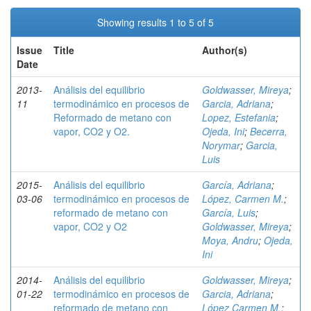
Showing results 1 to 5 of 5
Issue
Title
Author(s)
Date
2013-
Análisis del equilibrio
Goldwasser, Mireya
;
11
termodinámico en procesos de
Garcia, Adriana
;
Reformado de metano con
Lopez, Estefania
;
vapor, CO2 y O2.
Ojeda, Ini
;
Becerra,
Norymar
;
Garcia,
Luis
2015-
Análisis del equilibrio
García, Adriana
;
03-06
termodinámico en procesos de
López, Carmen M.
;
reformado de metano con
García, Luis
;
vapor, CO2 y O2
Goldwasser, Mireya
;
Moya, Andru
;
Ojeda,
Ini
2014-
Análisis del equilibrio
Goldwasser, Mireya
;
01-22
termodinámico en procesos de
Garcia, Adriana
;
reformado de metano con
López Carmen M.
;