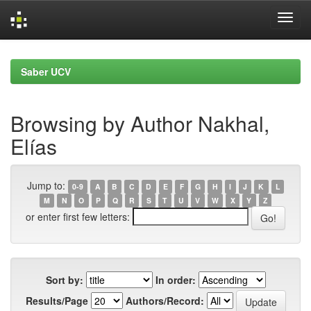
Skip
navigation
Saber UCV
Browsing by Author Nakhal,
Elías
Jump to:
0-9
A
B
C
D
E
F
G
H
I
J
K
L
M
N
O
P
Q
R
S
T
U
V
W
X
Y
Z
or enter first few letters:
Sort by:
In order:
Results/Page
Authors/Record: