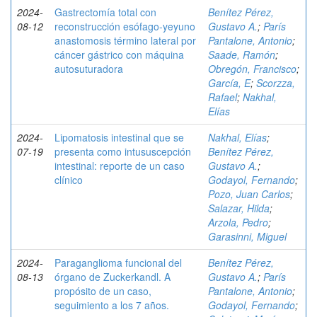
2024-
Gastrectomía total con
Benítez Pérez,
08-12
reconstrucción esófago-yeyuno
Gustavo A.
;
París
anastomosis término lateral por
Pantalone, Antonio
;
cáncer gástrico con máquina
Saade, Ramón
;
autosuturadora
Obregón, Francisco
;
García, E
;
Scorzza,
Rafael
;
Nakhal,
Elías
2024-
Lipomatosis intestinal que se
Nakhal, Elías
;
07-19
presenta como intususcepción
Benítez Pérez,
intestinal: reporte de un caso
Gustavo A.
;
clínico
Godayol, Fernando
;
Pozo, Juan Carlos
;
Salazar, Hilda
;
Arzola, Pedro
;
Garasinni, Miguel
2024-
Paraganglioma funcional del
Benítez Pérez,
08-13
órgano de Zuckerkandl. A
Gustavo A.
;
París
propósito de un caso,
Pantalone, Antonio
;
seguimiento a los 7 años.
Godayol, Fernando
;