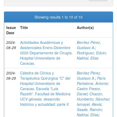
Showing results 1 to 10 of 10
Issue
Title
Author(s)
Date
2024-
Actividades Académicas y
Benítez Pérez,
08-29
Asistenciales Enero-Diciembre
Gustavo A.
;
2020 Departamento de Cirugía.
Rodríguez, Eduin
;
Hospital Universitario de
Nakhal, Elías
Caracas.
2024-
Cátedra de Clínica y
Benítez Pérez,
08-29
Terapéutica Quirúrgica "C" del
Gustavo A.
;
París
Hospital Universitario de
Pantalone, Antonio
;
Caracas. Escuela "Luis
Castro Fresco,
Razetti". Facultad de Medicina
Daniel
;
Chacón,
UCV génesis: desarrollo
Humberto
;
Sánchez
histórico y actualidad: parte II
Ismayel, Alexis
;
Saade, Ramón
;
Nakhal, Elías
;