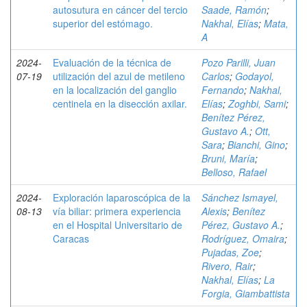
autosutura en cáncer del tercio
Saade, Ramón
;
superior del estómago.
Nakhal, Elías
;
Mata,
A
2024-
Evaluación de la técnica de
Pozo Parilli, Juan
07-19
utilización del azul de metileno
Carlos
;
Godayol,
en la localización del ganglio
Fernando
;
Nakhal,
centinela en la disección axilar.
Elías
;
Zoghbi, Sami
;
Benítez Pérez,
Gustavo A.
;
Ott,
Sara
;
Bianchi, Gino
;
Bruni, María
;
Belloso, Rafael
2024-
Exploración laparoscópica de la
Sánchez Ismayel,
08-13
vía biliar: primera experiencia
Alexis
;
Benítez
en el Hospital Universitario de
Pérez, Gustavo A.
;
Caracas
Rodríguez, Omaira
;
Pujadas, Zoe
;
Rivero, Rair
;
Nakhal, Elías
;
La
Forgia, Giambattista