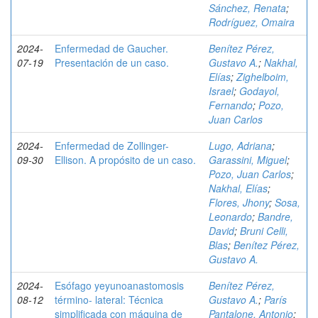
Sánchez, Renata
;
Rodríguez, Omaira
2024-
Enfermedad de Gaucher.
Benítez Pérez,
07-19
Presentación de un caso.
Gustavo A.
;
Nakhal,
Elías
;
Zighelboim,
Israel
;
Godayol,
Fernando
;
Pozo,
Juan Carlos
2024-
Enfermedad de Zollinger-
Lugo, Adriana
;
09-30
Ellison. A propósito de un caso.
Garassini, Miguel
;
Pozo, Juan Carlos
;
Nakhal, Elías
;
Flores, Jhony
;
Sosa,
Leonardo
;
Bandre,
David
;
Bruni Celli,
Blas
;
Benítez Pérez,
Gustavo A.
2024-
Esófago yeyunoanastomosis
Benítez Pérez,
08-12
término- lateral: Técnica
Gustavo A.
;
París
simplificada con máquina de
Pantalone, Antonio
;