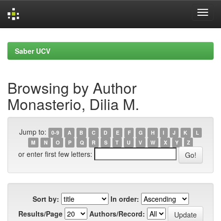
Skip
navigation
Saber UCV
Browsing by Author
Monasterio, Dilia M.
Jump to:
0-9
A
B
C
D
E
F
G
H
I
J
K
L
M
N
O
P
Q
R
S
T
U
V
W
X
Y
Z
or enter first few letters:
Sort by:
In order:
Results/Page
Authors/Record: