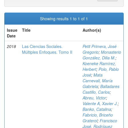
Showing results 1 to 1 of 1
Issue
Title
Author(s)
Date
2018
Las Ciencias Sociales.
Petit Primera, José
Múltiples Enfoques. Tomo II
Gregorio
;
Monasterio
González, Dilia M.
;
Koeneke Ramírez,
Herbert
;
Polo, Pablo
José
;
Mata
Carnevali, María
Gabriela
;
Balladares
Castillo, Carlos
;
Abreu, Victor
;
Valente A, Xavier J.
;
Banko, Catalina
;
Fabricio, Briceño
Graterol
;
Francisco
José, Rodríguez