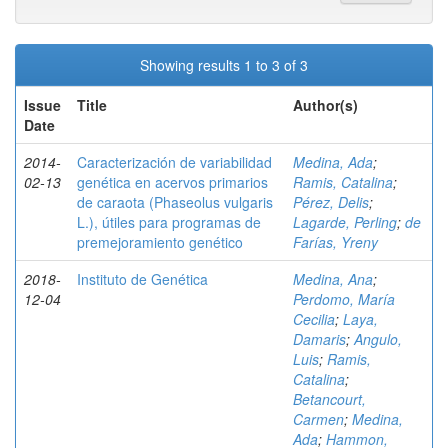
Showing results 1 to 3 of 3
Issue
Title
Author(s)
Date
2014-
Caracterización de variabilidad
Medina, Ada
;
02-13
genética en acervos primarios
Ramis, Catalina
;
de caraota (Phaseolus vulgaris
Pérez, Delis
;
L.), útiles para programas de
Lagarde, Perling
;
de
premejoramiento genético
Farías, Yreny
2018-
Instituto de Genética
Medina, Ana
;
12-04
Perdomo, María
Cecilia
;
Laya,
Damaris
;
Angulo,
Luis
;
Ramis,
Catalina
;
Betancourt,
Carmen
;
Medina,
Ada
;
Hammon,