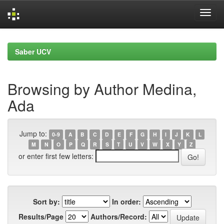
Skip
navigation
Saber UCV
Browsing by Author Medina,
Ada
Jump to:
0-9
A
B
C
D
E
F
G
H
I
J
K
L
M
N
O
P
Q
R
S
T
U
V
W
X
Y
Z
or enter first few letters:
Sort by:
In order:
Results/Page
Authors/Record: