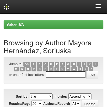
Skip
navigation
Saber UCV
Browsing by Author Mayora
Hernández, Soriuska
Jump to:
0-9
A
B
C
D
E
F
G
H
I
J
K
L
M
N
O
P
Q
R
S
T
U
V
W
X
Y
Z
or enter first few letters:
Sort by:
In order:
Results/Page
Authors/Record: