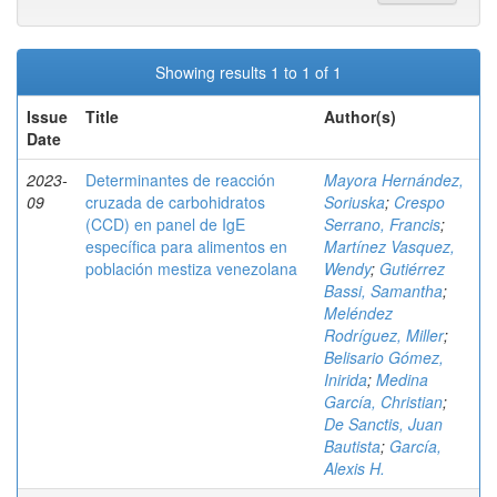
Showing results 1 to 1 of 1
Issue
Title
Author(s)
Date
2023-
Determinantes de reacción
Mayora Hernández,
09
cruzada de carbohidratos
Soriuska
;
Crespo
(CCD) en panel de IgE
Serrano, Francis
;
específica para alimentos en
Martínez Vasquez,
población mestiza venezolana
Wendy
;
Gutiérrez
Bassi, Samantha
;
Meléndez
Rodríguez, Miller
;
Belisario Gómez,
Inirida
;
Medina
García, Christian
;
De Sanctis, Juan
Bautista
;
García,
Alexis H.