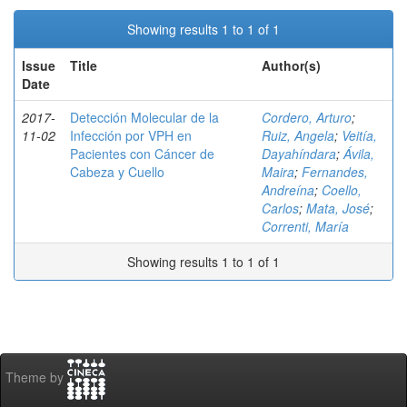
Showing results 1 to 1 of 1
Issue
Title
Author(s)
Date
2017-
Detección Molecular de la
Cordero, Arturo
;
11-02
Infección por VPH en
Ruiz, Angela
;
Veitía,
Pacientes con Cáncer de
Dayahíndara
;
Ávila,
Cabeza y Cuello
Maira
;
Fernandes,
Andreína
;
Coello,
Carlos
;
Mata, José
;
Correnti, María
Showing results 1 to 1 of 1
Theme by