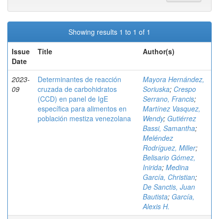
Showing results 1 to 1 of 1
Issue
Title
Author(s)
Date
2023-
Determinantes de reacción
Mayora Hernández,
09
cruzada de carbohidratos
Soriuska
;
Crespo
(CCD) en panel de IgE
Serrano, Francis
;
específica para alimentos en
Martínez Vasquez,
población mestiza venezolana
Wendy
;
Gutiérrez
Bassi, Samantha
;
Meléndez
Rodríguez, Miller
;
Belisario Gómez,
Inirida
;
Medina
García, Christian
;
De Sanctis, Juan
Bautista
;
García,
Alexis H.