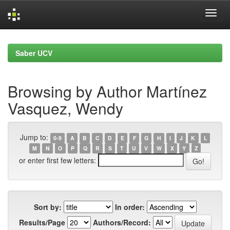
Skip
navigation
Saber UCV
Browsing by Author Martínez
Vasquez, Wendy
Jump to:
0-9
A
B
C
D
E
F
G
H
I
J
K
L
M
N
O
P
Q
R
S
T
U
V
W
X
Y
Z
or enter first few letters:
Sort by:
In order:
Results/Page
Authors/Record: