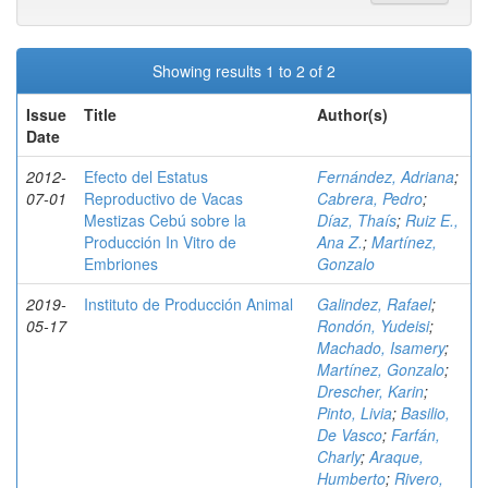
Showing results 1 to 2 of 2
Issue
Title
Author(s)
Date
2012-
Efecto del Estatus
Fernández, Adriana
;
07-01
Reproductivo de Vacas
Cabrera, Pedro
;
Mestizas Cebú sobre la
Díaz, Thaís
;
Ruiz E.,
Producción In Vitro de
Ana Z.
;
Martínez,
Embriones
Gonzalo
2019-
Instituto de Producción Animal
Galindez, Rafael
;
05-17
Rondón, Yudeisi
;
Machado, Isamery
;
Martínez, Gonzalo
;
Drescher, Karin
;
Pinto, Livia
;
Basilio,
De Vasco
;
Farfán,
Charly
;
Araque,
Humberto
;
Rivero,