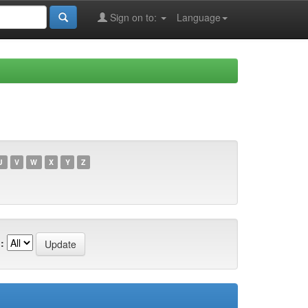
Sign on to:
Language
U
V
W
X
Y
Z
: