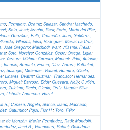
ermo
;
Pernalete, Beatriz
;
Salazar, Sandra
;
Machado,
José
;
Soto, José
;
Arocha, Raul
;
Forte, María del Pilar
;
Elena
;
González, Félix
;
Caamaño, Juan
;
Gutiérrez,
Ricardo
;
Villasmil, Elisa
;
Rodríguez, María
;
La Cruz,
a, José Gregorio
;
Malchiodi, Ivan
;
Villasmil, Frella
;
iana
;
Soto, Norelys
;
González, Celso
;
Ortega, Ligia
;
vo
;
Yaraure, Miriam
;
Carreiro, Manuel
;
Vidal, Antonio
;
, Ioannis
;
Armanie, Emma
;
Díaz, Aurora
;
Bethelmi,
az, Solangel
;
Meléndez, Rafael
;
Romero, Gisela
;
se
;
Linares, Beatriz
;
Guzmán, Francisco
;
Hernández,
ero, Miguel
;
Barroso, Eddy
;
Guevara, Nelly
;
Guillén,
ero, Zuleima
;
Recio, Glenia
;
Ortíz, Magda
;
Silva,
a, Lisbeth
;
Anderson, Hazel
is R.
;
Conesa, Angela
;
Blanca, Isaac
;
Machado,
dez, Saturnino
;
Pujol, Flor H.
;
Toro, Félix
ma
;
de Monzón, María
;
Fernández, Raúl
;
Mondolfi,
rnández, José R.
;
Vetencourt, Rafael
;
Golindano,