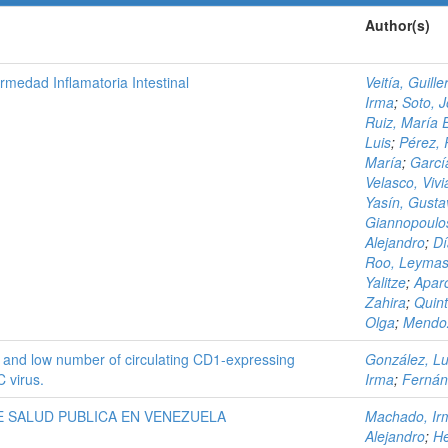
Author(s)
rmedad Inflamatoria Intestinal
Veitía, Guill
Irma
;
Soto, 
Ruiz, María 
Luis
;
Pérez, 
María
;
Garcí
Velasco, Viv
Yasín, Gusta
Giannopoulos
Alejandro
;
Dí
Roo, Leyma
Yalitze
;
Aparc
Zahira
;
Quint
Olga
;
Mendoz
 and low number of circulating CD1-expressing
González, Lu
C virus.
Irma
;
Fernán
DE SALUD PUBLICA EN VENEZUELA
Machado, Ir
Alejandro
;
He