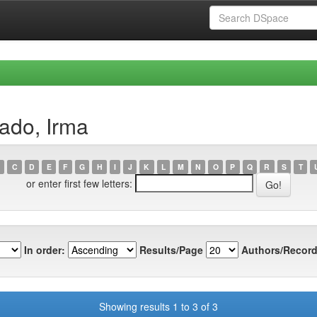
ado, Irma
C
D
E
F
G
H
I
J
K
L
M
N
O
P
Q
R
S
T
or enter first few letters:
In order:
Results/Page
Authors/Record
Showing results 1 to 3 of 3