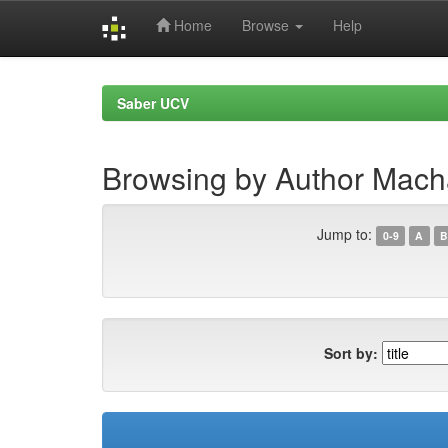
Home
Browse
Help
Skip
navigation
Saber UCV
Browsing by Author Mach
Jump to:
0-9
A
B
Sort by: