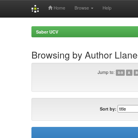
Home
Browse
Help
Skip
navigation
Saber UCV
Browsing by Author Llane
Jump to:
0-9
A
B
Sort by: