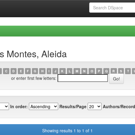
s Montes, Aleida
C
D
E
F
G
H
I
J
K
L
M
N
O
P
Q
R
S
T
or enter first few letters:
In order:
Results/Page
Authors/Record
Showing results 1 to 1 of 1