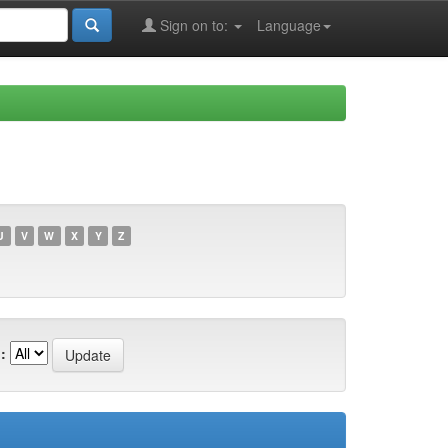
Sign on to:
Language
U
V
W
X
Y
Z
: