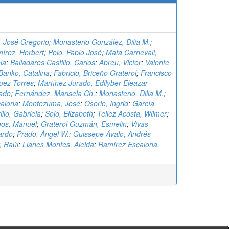
a, José Gregorio
;
Monasterio González, Dilia M.
;
írez, Herbert
;
Polo, Pablo José
;
Mata Carnevali,
la
;
Balladares Castillo, Carlos
;
Abreu, Victor
;
Valente
Banko, Catalina
;
Fabricio, Briceño Graterol
;
Francisco
uez Torres
;
Martínez Jurado, Edllyber Eleazar
rado
;
Fernández, Marisela Ch.
;
Monasterio, Dilia M.
;
calona
;
Montezuma, José
;
Osorio, Ingrid
;
García,
illo, Gabriela
;
Sojo, Elizabeth
;
Tellez Acosta, Wilmer
;
os, Manuel
;
Graterol Guzmán, Esmelin
;
Vivas
ardo
;
Prado, Ángel W.
;
Guissepe Ávalo, Andrés
, Raúl
;
Llanes Montes, Aleida
;
Ramírez Escalona,