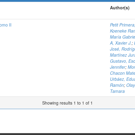
Author(s)
omo II
Petit Primer
Koeneke Ram
María Gabrie
A, Xavier J.
;
José, Rodríg
Martínez Ju
Gustavo, Es
Jennifer
;
Mor
Chacon Mate
Urbáez, Edu
Ramón
;
Olay
Tamara
Showing results 1 to 1 of 1