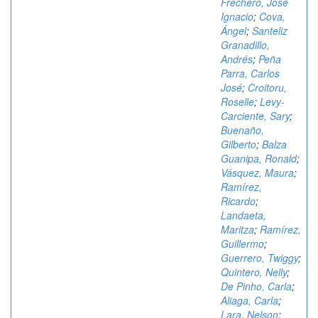
Frechero, José
Ignacio
;
Cova,
Ángel
;
Santeliz
Granadillo,
Andrés
;
Peña
Parra, Carlos
José
;
Croitoru,
Roselle
;
Levy-
Carciente, Sary
;
Buenaño,
Gilberto
;
Balza
Guanipa, Ronald
;
Vásquez, Maura
;
Ramírez,
Ricardo
;
Landaeta,
Maritza
;
Ramírez,
Guillermo
;
Guerrero, Twiggy
;
Quintero, Nelly
;
De Pinho, Carla
;
Aliaga, Carla
;
Lara, Nelson
;