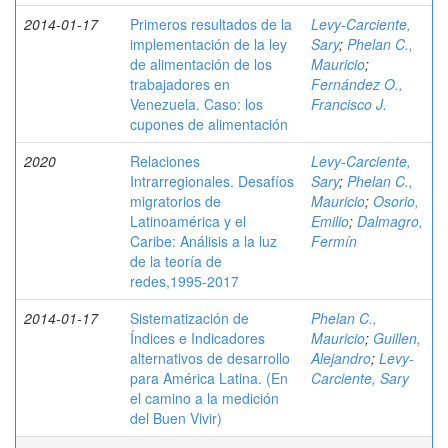
2014-01-17
Primeros resultados de la
Levy-Carciente,
implementación de la ley
Sary
;
Phelan C.,
de alimentación de los
Mauricio
;
trabajadores en
Fernández O.,
Venezuela. Caso: los
Francisco J.
cupones de alimentación
2020
Relaciones
Levy-Carciente,
Intrarregionales. Desafíos
Sary
;
Phelan C.,
migratorios de
Mauricio
;
Osorio,
Latinoamérica y el
Emilio
;
Dalmagro,
Caribe: Análisis a la luz
Fermín
de la teoría de
redes,1995-2017
2014-01-17
Sistematización de
Phelan C.,
Índices e Indicadores
Mauricio
;
Guillen,
alternativos de desarrollo
Alejandro
;
Levy-
para América Latina. (En
Carciente, Sary
el camino a la medición
del Buen Vivir)