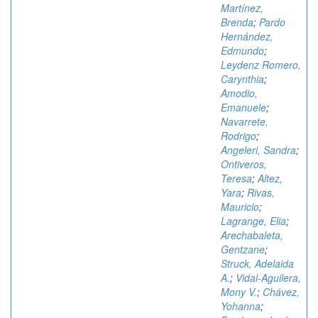
Martínez,
Brenda
;
Pardo
Hernández,
Edmundo
;
Leydenz Romero,
Carynthia
;
Amodio,
Emanuele
;
Navarrete,
Rodrigo
;
Angeleri, Sandra
;
Ontiveros,
Teresa
;
Altez,
Yara
;
Rivas,
Mauricio
;
Lagrange, Elia
;
Arechabaleta,
Gentzane
;
Struck, Adelaida
A.
;
Vidal-Aguilera,
Mony V.
;
Chávez,
Yohanna
;