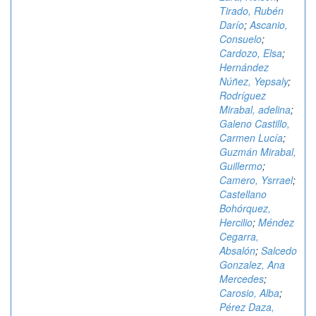
Tirado, Rubén
Darío
;
Ascanio,
Consuelo
;
Cardozo, Elsa
;
Hernández
Núñez, Yepsaly
;
Rodríguez
Mirabal, adelina
;
Galeno Castillo,
Carmen Lucía
;
Guzmán Mirabal,
Guillermo
;
Camero, Ysrrael
;
Castellano
Bohórquez,
Hercilio
;
Méndez
Cegarra,
Absalón
;
Salcedo
Gonzalez, Ana
Mercedes
;
Carosio, Alba
;
Pérez Daza,