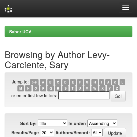
Skip
navigation
Saber UCV
Browsing by Author Levy-
Carciente, Sary
Jump to:
0-9
A
B
C
D
E
F
G
H
I
J
K
L
M
N
O
P
Q
R
S
T
U
V
W
X
Y
Z
or enter first few letters:
Sort by:
In order:
Results/Page
Authors/Record: