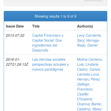
Showing results 1 to 9 of 9
Issue Date
Title
Author(s)
2013-07-22
Capital Financiero y
Levy-Carciente,
Capital Social: Dos
Sary
;
Varnagy-
ingredientes del
Rado, Daniel
Desarrollo
2016-01-
Las ciencias sociales:
Molina Centeno,
22T21:28:13Z
perspectivas actuales y
Luis
;
Lindarte
nuevos paradigmas
Castro, Carlos
;
Lameda Luna,
Hernán
;
Pérez
Gallego,
Francisco
;
Castillo
D'Imperio,
Ocarina
;
Banko,
Catalina
;
Yépez-