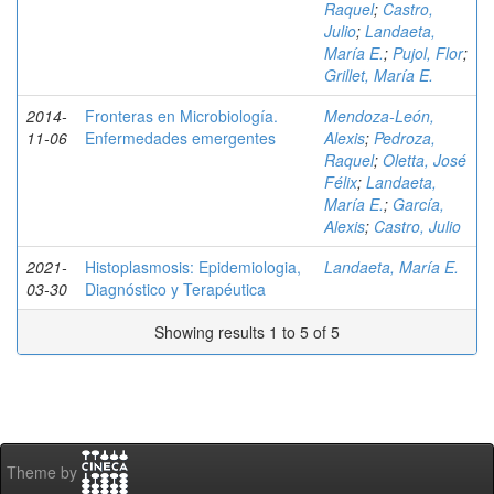
Raquel
;
Castro,
Julio
;
Landaeta,
María E.
;
Pujol, Flor
;
Grillet, María E.
2014-
Fronteras en Microbiología.
Mendoza-León,
11-06
Enfermedades emergentes
Alexis
;
Pedroza,
Raquel
;
Oletta, José
Félix
;
Landaeta,
María E.
;
García,
Alexis
;
Castro, Julio
2021-
Histoplasmosis: Epidemiologia,
Landaeta, María E.
03-30
Diagnóstico y Terapéutica
Showing results 1 to 5 of 5
Theme by