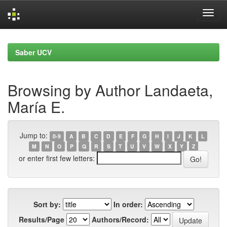
Skip
navigation
Saber UCV
Browsing by Author Landaeta,
María E.
Jump to:
0-9
A
B
C
D
E
F
G
H
I
J
K
L
M
N
O
P
Q
R
S
T
U
V
W
X
Y
Z
or enter first few letters:
Sort by:
In order:
Results/Page
Authors/Record: